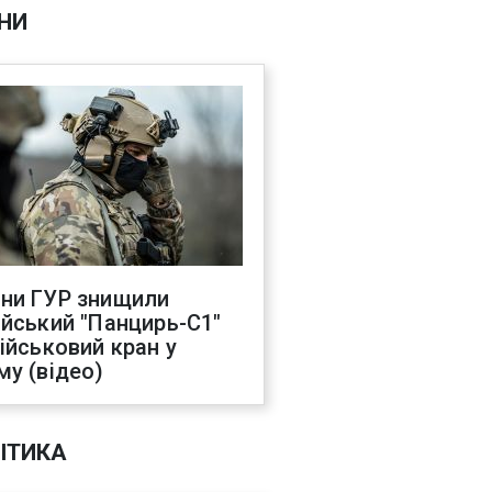
НИ
ни ГУР знищили
ійський "Панцирь-С1"
військовий кран у
му (відео)
ІТИКА