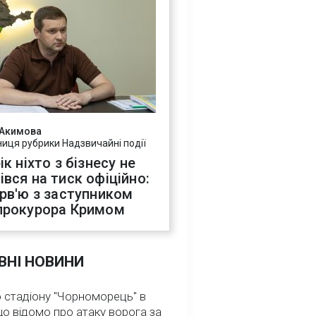
 Акимова
ниця рубрики Надзвичайні події
ік ніхто з бізнесу не
івся на тиск офіційно:
ерв'ю з заступником
прокурора Кримом
ВНІ НОВИНИ
 стадіону "Чорноморець" в
що відомо про атаку ворога за