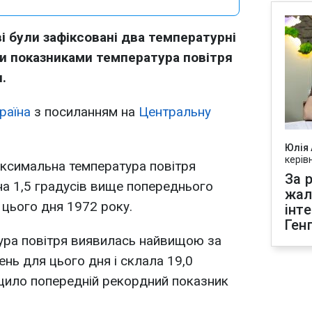
ві були зафіксовані два температурні
ми показниками температура повітря
.
раїна
з посиланням на
Центральну
Юлія
керів
аксимальна температура повітря
За р
 на 1,5 градусів вище попереднього
жал
цього дня 1972 року.
інт
Ген
ра повітря виявилась найвищою за
нь для цього дня і склала 19,0
ищило попередній рекордний показник