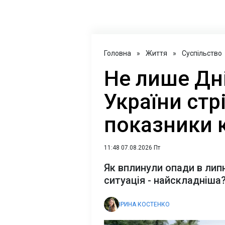
Головна
»
Життя
»
Суспільство
Не лише Дні
України стр
показники 
11:48 07.08.2026 Пт
Як вплинули опади в липні
ситуація - найскладніша
ІРИНА КОСТЕНКО