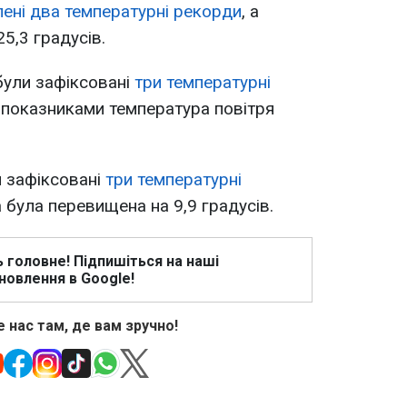
ені два температурні рекорди
, а
5,3 градусів.
 були зафіксовані
три температурні
и показниками температура повітря
и зафіксовані
три температурні
була перевищена на 9,9 градусів.
ь головне! Підпишіться на наші
новлення в Google!
 нас там, де вам зручно!