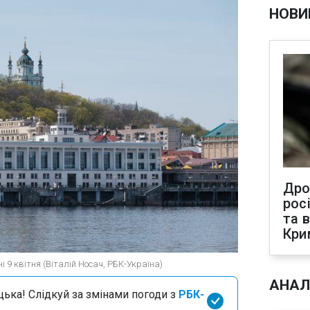
НОВИ
Дро
рос
та 
Кри
і 9 квітня (Віталій Носач, РБК-Україна)
АНАЛ
цька! Слідкуй за змінами погоди з
РБК-