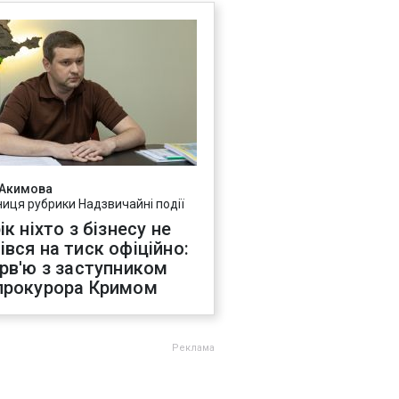
 Акимова
ниця рубрики Надзвичайні події
ік ніхто з бізнесу не
івся на тиск офіційно:
ерв'ю з заступником
прокурора Кримом