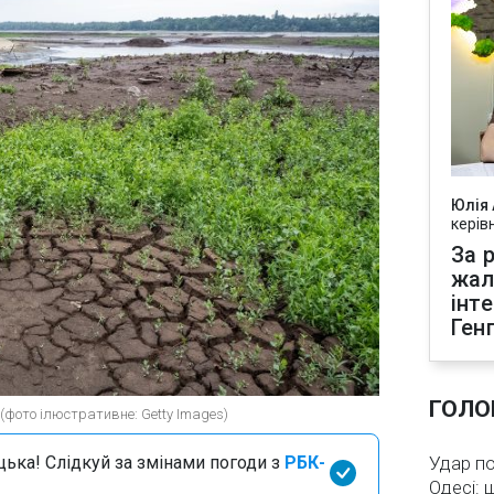
Юлія
керів
За р
жал
інт
Ген
ГОЛО
 (фото ілюстративне: Getty Images)
цька! Слідкуй за змінами погоди з
РБК-
Удар по
Одесі: 