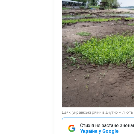
Деякі українські річки відчутно міліють
Стихія не застане знена
Україна у Google