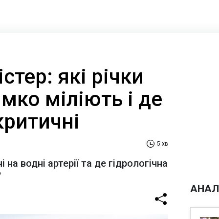
стер: які річки
імко міліють і де
критичні
5 хв
 на водні артерії та де гідрологічна
?
АНАЛ