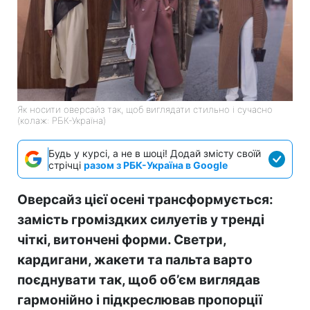
Як носити оверсайз так, щоб виглядати стильно і сучасно
(колаж: РБК-Україна)
Будь у курсі, а не в шоці! Додай змісту своїй
стрічці
разом з РБК-Україна в Google
Оверсайз цієї осені трансформується:
замість громіздких силуетів у тренді
чіткі, витончені форми. Светри,
кардигани, жакети та пальта варто
поєднувати так, щоб об’єм виглядав
гармонійно і підкреслював пропорції