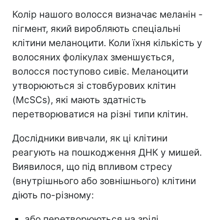
Колір нашого волосся визначає меланін -
пігмент, який виробляють спеціальні
клітини меланоцити. Коли їхня кількість у
волосяних фолікулах зменшується,
волосся поступово сивіє. Меланоцити
утворюються зі стовбурових клітин
(McSCs), які мають здатність
перетворюватися на різні типи клітин.
Дослідники вивчали, як ці клітини
реагують на пошкодження ДНК у мишей.
Виявилося, що під впливом стресу
(внутрішнього або зовнішнього) клітини
діють по-різному:
або перетворюються на зрілі