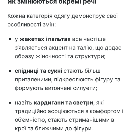
Як змінюються окремі речі
Кожна категорія одягу демонструє свої
особливості змін:
у
жакетах і пальтах
все частіше
з’являється акцент на талію, що додає
образу жіночності та структури;
спідниці та сукні
стають більш
приталеними, підкреслюють фігуру та
формують витончені силуети;
навіть
кардигани та светри
, які
традиційно асоціюються з комфортом і
об’ємністю, стають стриманішими в
крої та ближчими до фігури.