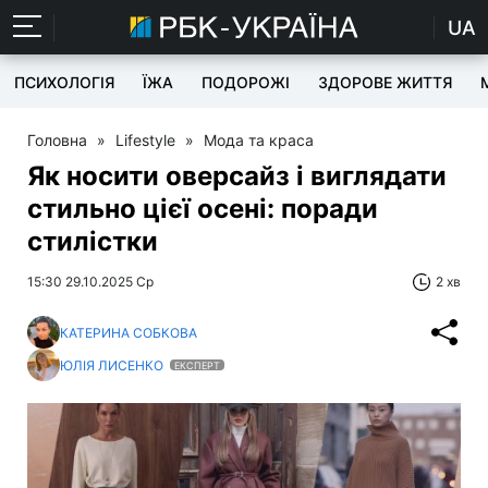
UA
ПСИХОЛОГІЯ
ЇЖА
ПОДОРОЖІ
ЗДОРОВЕ ЖИТТЯ
Головна
»
Lifestyle
»
Мода та краса
Як носити оверсайз і виглядати
стильно цієї осені: поради
стилістки
15:30 29.10.2025 Ср
2 хв
КАТЕРИНА СОБКОВА
ЮЛІЯ ЛИСЕНКО
ЕКСПЕРТ