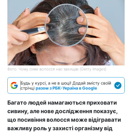
Фото: Чому сиве волосся нас захищає (Getty Images)
Будь у курсі, а не в шоці! Додай змісту своїй
стрічці
разом з РБК-Україна в Google
Багато людей намагаються приховати
сивину, але нове дослідження показує,
що посивіння волосся може відігравати
важливу роль у захисті організму від