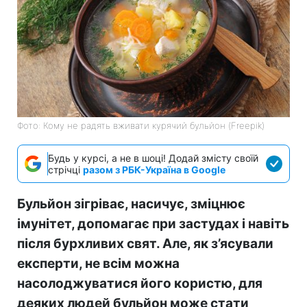
Фото: Кому не радять вживати курячий бульйон (Freepik)
Будь у курсі, а не в шоці! Додай змісту своїй
стрічці
разом з РБК-Україна в Google
Бульйон зігріває, насичує, зміцнює
імунітет, допомагає при застудах і навіть
після бурхливих свят. Але, як з’ясували
експерти, не всім можна
насолоджуватися його користю, для
деяких людей бульйон може стати