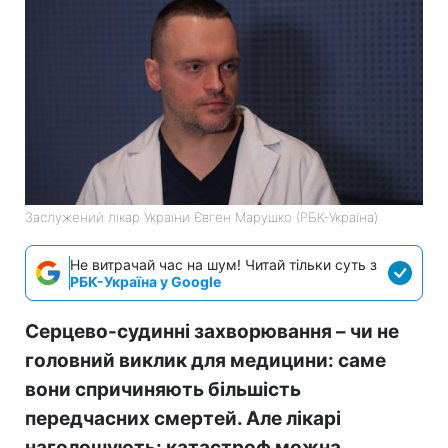
Заслужений лікар України Євген Марушко (РБК-Україна)
Не витрачай час на шум! Читай тільки суть з
РБК-Україна у Google
Серцево-судинні захворювання – чи не
головний виклик для медицини: саме
вони спричиняють більшість
передчасних смертей. Але лікарі
наголошують: катастроф можна