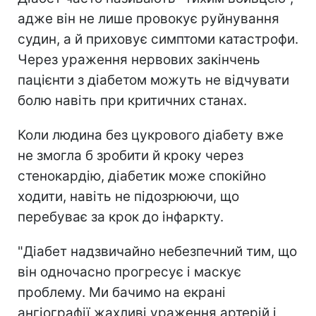
адже він не лише провокує руйнування
судин, а й приховує симптоми катастрофи.
Через ураження нервових закінчень
пацієнти з діабетом можуть не відчувати
болю навіть при критичних станах.
Коли людина без цукрового діабету вже
не змогла б зробити й кроку через
стенокардію, діабетик може спокійно
ходити, навіть не підозрюючи, що
перебуває за крок до інфаркту.
"Діабет надзвичайно небезпечний тим, що
він одночасно прогресує і маскує
проблему. Ми бачимо на екрані
ангіографії жахливі ураження артерій і