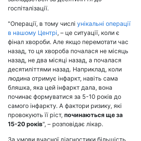
госпіталізації.
"Операції, в тому числі
унікальні операції
в нашому Центрі
, – це ситуації, коли є
фінал хвороби. Але якщо перемотати час
назад, то ця хвороба почалася не місяць
назад, не два місяці назад, а почалася
десятиліттями назад. Наприклад, коли
людина отримує інфаркт, навіть сама
бляшка, яка цей інфаркт дала, вона
починає формуватися за 5-10 років до
самого інфаркту. А фактори ризику, які
провокують її ріст,
починаються ще за
15-20 років
", – розповідає лікар.
За умови вчасної діагностики більшість