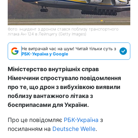
Фото: інцидент з дроном стався поблизу транспортного
літака Ан-124 в Лейпцигу (Getty Images)
Не витрачай час на шум! Читай тільки суть з
РБК-Україна у Google
Міністерство внутрішніх справ
Німеччини спростувало повідомлення
про те, що дрон з вибухівкою виявили
поблизу вантажного літака з
боєприпасами для України.
Про це повідомляє
РБК-Україна
з
посиланням на
Deutsche Welle
.