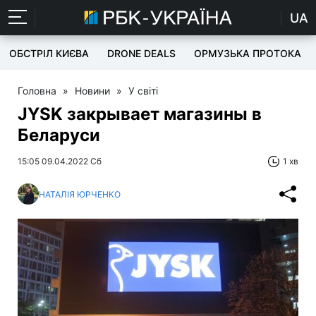
UA
ОБСТРІЛ КИЄВА
DRONE DEALS
ОРМУЗЬКА ПРОТОКА
Головна
»
Новини
»
У світі
JYSK закрывает магазины в
Беларуси
15:05 09.04.2022 Сб
1 хв
НАТАЛІЯ ЮРЧЕНКО