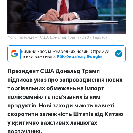
Фото: президент США Дональд Трамп (Getty Images)
Вимкни хаос міжнародних новин! Отримуй
тільки важливе з
РБК-Україна у Google
Президент США Дональд Трамп
підписав указ про запровадження нових
торгівельних обмежень на імпорт
полікремнію та пов’язаних із ним
продуктів. Нові заходи мають на меті
скоротити залежність Штатів від Китаю
у критично важливих ланцюгах
постачання.