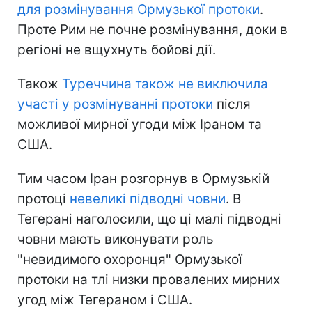
для розмінування Ормузької протоки
.
Проте Рим не почне розмінування, доки в
регіоні не вщухнуть бойові дії.
Також
Туреччина також не виключила
участі у розмінуванні протоки
після
можливої мирної угоди між Іраном та
США.
Тим часом Іран розгорнув в Ормузькій
протоці
невеликі підводні човни
. В
Тегерані наголосили, що ці малі підводні
човни мають виконувати роль
"невидимого охоронця" Ормузької
протоки на тлі низки провалених мирних
угод між Тегераном і США.