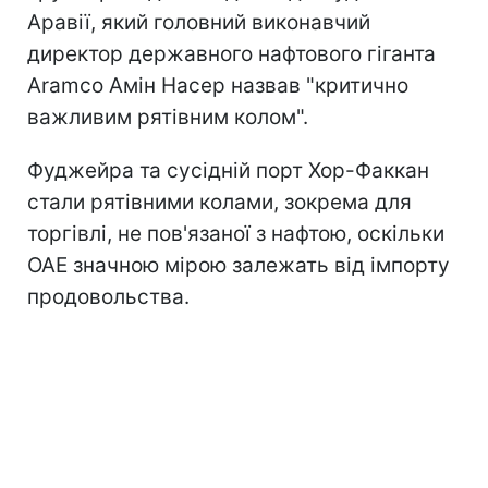
Аравії, який головний виконавчий
директор державного нафтового гіганта
Aramco Амін Насер назвав "критично
важливим рятівним колом".
Фуджейра та сусідній порт Хор-Факкан
стали рятівними колами, зокрема для
торгівлі, не пов'язаної з нафтою, оскільки
ОАЕ значною мірою залежать від імпорту
продовольства.