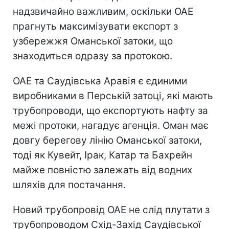
надзвичайно важливим, оскільки ОАЕ
прагнуть максимізувати експорт з
узбережжя Оманської затоки, що
знаходиться одразу за протокою.
ОАЕ та Саудівська Аравія є єдиними
виробниками в Перській затоці, які мають
трубопроводи, що експортують нафту за
межі протоки, нагадує агенція. Оман має
довгу берегову лінію Оманської затоки,
тоді як Кувейт, Ірак, Катар та Бахрейн
майже повністю залежать від водних
шляхів для постачання.
Новий трубопровід ОАЕ не слід плутати з
трубопроводом Схід-Захід Саудівської