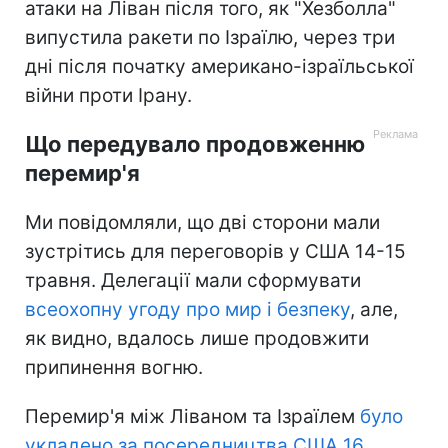
атаки на Ліван після того, як "Хезболла"
випустила ракети по Ізраїлю, через три
дні після початку американо-ізраїльської
війни проти Ірану.
Що передувало продовженню
перемир'я
Ми повідомляли, що дві сторони мали
зустрітись для переговорів у США 14-15
травня. Делегації мали сформувати
всеохопну угоду про мир і безпеку
, але,
як видно, вдалось лише продовжити
припинення вогню.
Перемир'я між Ліваном та Ізраїлем
було
укладено за посередництва США 16