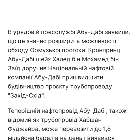
В урядовій пресслужбі Абу-Дабі заявили,
що це значно розширить можливості
обходу Ормузької протоки. Кронпринц
Абу-Дабі шейх Халед бін Мохамед бін
Заїд доручив Національній нафтовій
компанії Абу-Дабі пришвидшити
будівництво проєкту трубопроводу
"Захід-Схід".
Теперішній нафтопровід Абу-Дабі, також
відомий як трубопровід Хабшан-
Фуджайра, може перевозити до 1,8
мільйона барелів на день і виявився