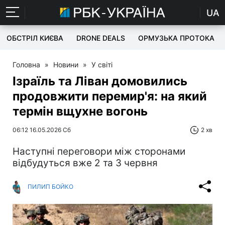
UA
ОБСТРІЛ КИЄВА
DRONE DEALS
ОРМУЗЬКА ПРОТОКА
Головна
»
Новини
»
У світі
Ізраїль та Ліван домовились
продовжити перемир'я: на який
термін вщухне вогонь
06:12 16.05.2026 Сб
2 хв
Наступні переговори між сторонами
відбудуться вже 2 та 3 червня
ПИЛИП БОЙКО