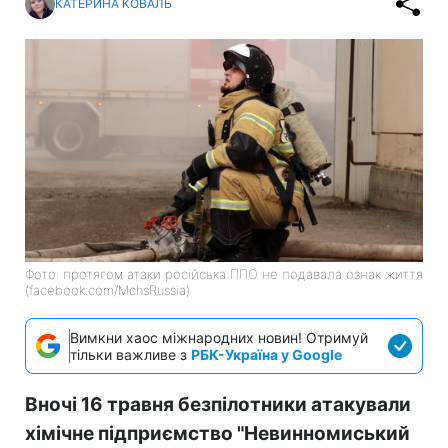
КАТЕРИНА КОВАЛЬ
Фото: протягом атаки російська ППО не подавала ознак життя
(facebook.com/MchsRussia)
Вимкни хаос міжнародних новин! Отримуй
тільки важливе з
РБК-Україна у Google
Вночі 16 травня безпілотники атакували
хімічне підприємство "Невинномиський