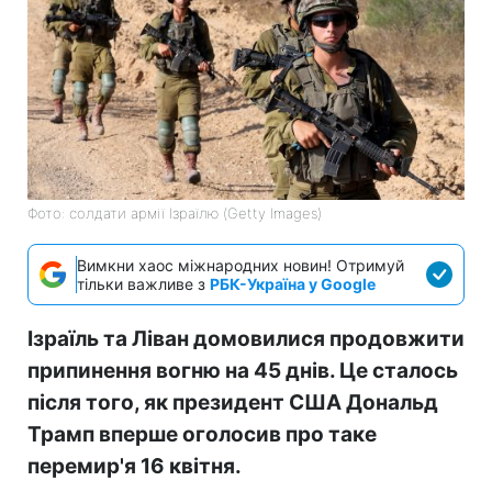
Фото: солдати армії Ізраїлю (Getty Images)
Вимкни хаос міжнародних новин! Отримуй
тільки важливе з
РБК-Україна у Google
Ізраїль та Ліван домовилися продовжити
припинення вогню на 45 днів. Це сталось
після того, як президент США Дональд
Трамп вперше оголосив про таке
перемир'я 16 квітня.