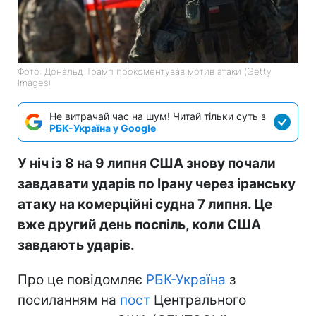
Фото: Дональд Трамп прокоментував мотив атаки (Getty
Images)
Не витрачай час на шум! Читай тільки суть з
РБК-Україна у Google
У ніч із 8 на 9 липня США знову почали
завдавати ударів по Ірану через іранську
атаку на комерційні судна 7 липня. Це
вже другий день поспіль, коли США
завдають ударів.
Про це повідомляє
РБК-Україна
з
посиланням на
пост
Центрального