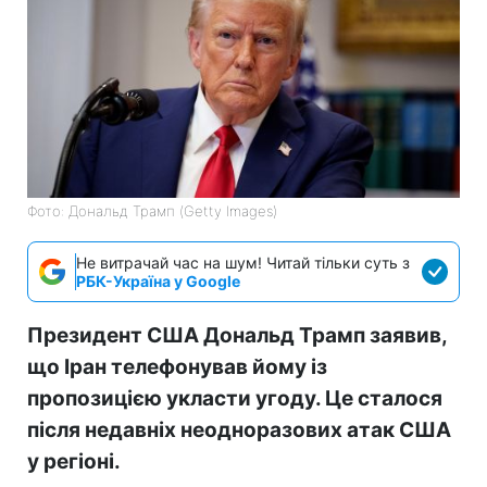
Фото: Дональд Трамп (Getty Images)
Не витрачай час на шум! Читай тільки суть з
РБК-Україна у Google
Президент США Дональд Трамп заявив,
що Іран телефонував йому із
пропозицією укласти угоду. Це сталося
після недавніх неодноразових атак США
у регіоні.