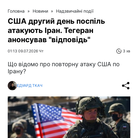
Головна
»
Новини
»
Надзвичайні події
США другий день поспіль
атакують Іран. Тегеран
анонсував "відповідь"
01:13 09.07.2026 Чт
3 хв
Що відомо про повторну атаку США по
Ірану?
ЕДУАРД ТКАЧ