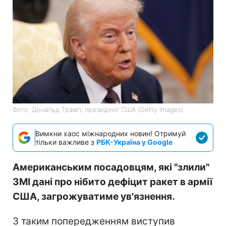
Фото: Дональд Трамп, президент США (Getty Images)
Вимкни хаос міжнародних новин! Отримуй
тільки важливе з
РБК-Україна у Google
Американським посадовцям, які "злили"
ЗМІ дані про нібито дефіцит ракет в армії
США, загрожуватиме ув'язнення.
З таким попередженням виступив