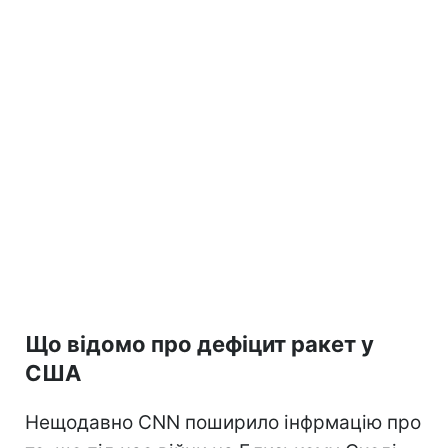
Що відомо про дефіцит ракет у
США
Нещодавно CNN поширило інфрмацію про