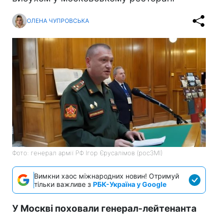
ОЛЕНА ЧУПРОВСЬКА
Фото: генерал армії РФ Ігор Єрусалімов (росЗМІ)
Вимкни хаос міжнародних новин! Отримуй
тільки важливе з
РБК-Україна у Google
У Москві поховали генерал-лейтенанта