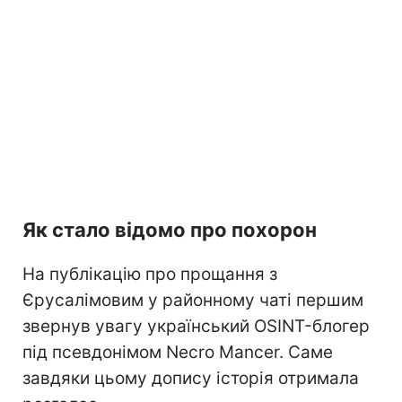
Як стало відомо про похорон
На публікацію про прощання з
Єрусалімовим у районному чаті першим
звернув увагу український OSINT-блогер
під псевдонімом Necro Mancer. Саме
завдяки цьому допису історія отримала