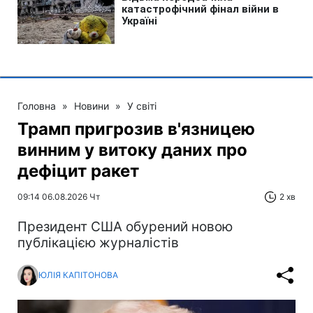
Головна
»
Новини
»
У світі
Трамп пригрозив в'язницею
винним у витоку даних про
дефіцит ракет
09:14 06.08.2026 Чт
2 хв
Президент США обурений новою
публікацією журналістів
ЮЛІЯ КАПІТОНОВА