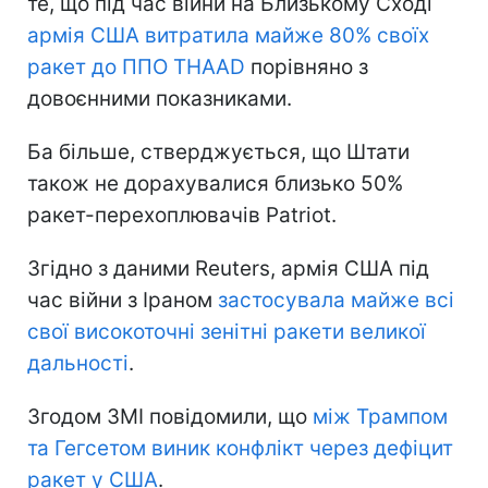
те, що під час війни на Близькому Сході
армія США витратила майже 80% своїх
ракет до ППО THAAD
порівняно з
довоєнними показниками.
Ба більше, стверджується, що Штати
також не дорахувалися близько 50%
ракет-перехоплювачів Patriot.
Згідно з даними Reuters, армія США під
час війни з Іраном
застосувала майже всі
свої високоточні зенітні ракети великої
дальності
.
Згодом ЗМІ повідомили, що
між Трампом
та Гегсетом виник конфлікт через дефіцит
ракет у США
.