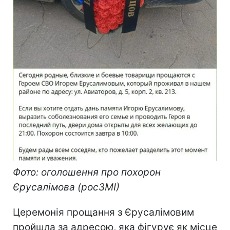
Фото: оголошення про похорон
Єрусалімова (росЗМІ)
Церемонія прощання з Єрусалімовим
пройшла за адресою, яка фігурує як місце