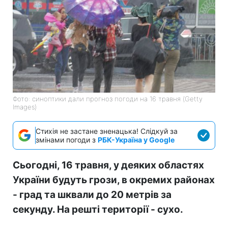
Фото: синоптики дали прогноз погоди на 16 травня (Getty
Images)
Стихія не застане зненацька! Слідкуй за
змінами погоди з
РБК-Україна у Google
Сьогодні, 16 травня, у деяких областях
України будуть грози, в окремих районах
- град та шквали до 20 метрів за
секунду. На решті території - сухо.