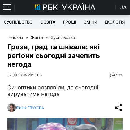
UA
СУСПІЛЬСТВО
ОСВІТА
ГРОШІ
ЗМІНИ
ЕКОЛОГІЯ
Головна
»
Життя
»
Суспільство
Грози, град та шквали: які
регіони сьогодні зачепить
негода
07:00 16.05.2026 Сб
2 хв
Синоптики розповіли, де сьогодні
вируватиме негода
ІРИНА ГЛУХОВА