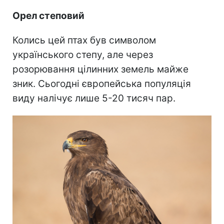
Орел степовий
Колись цей птах був символом
українського степу, але через
розорювання цілинних земель майже
зник. Сьогодні європейська популяція
виду налічує лише 5-20 тисяч пар.