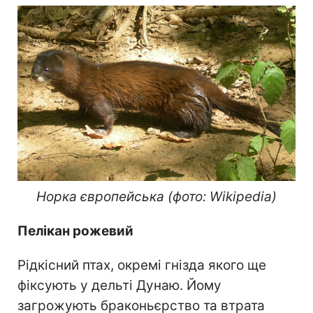
Норка європейська (фото: Wikipedia)
Пелікан рожевий
Рідкісний птах, окремі гнізда якого ще
фіксують у дельті Дунаю. Йому
загрожують браконьєрство та втрата