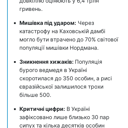
довкіллю оцінюють у 6,4 трлн
гривень.
Мишівка під ударом:
Через
катастрофу на Каховській дамбі
могло бути втрачено до 70% світової
популяції мишівки Нордмана.
Зникнення хижаків:
Популяція
бурого ведмедя в Україні
скоротилася до 350 особин, а рисі
євразійської залишилося трохи
більше 500.
Критичні цифри:
В Україні
зафіксовано лише близько 30 пар
сипух та кілька десятків особин