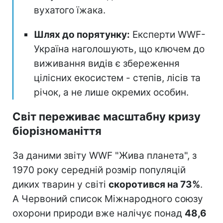
вухатого їжака.
Шлях до порятунку:
Експерти WWF-
Україна наголошують, що ключем до
виживання видів є збереження
цілісних екосистем - степів, лісів та
річок, а не лише окремих особин.
Світ переживає масштабну кризу
біорізноманіття
За даними звіту WWF "Жива планета", з
1970 року середній розмір популяцій
диких тварин у світі
скоротився на 73%
.
А Червоний список Міжнародного союзу
охорони природи вже налічує понад
48,6