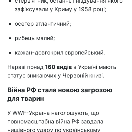
стерв’ятник, останнє гніздування якого
зафіксували у Криму у 1958 році;
осетер атлантичний;
рибець малий;
кажан-довгокрил європейський.
Наразі понад
160 видів
в Україні мають
статус зникаючих у Червоній книзі.
Війна РФ стала новою загрозою
для тварин
У WWF-Україна наголошують, що
повномасштабна війна РФ завдала
нищівного удару по українському