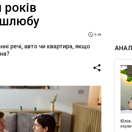
 років
 шлюбу
6 хв
нні речі, авто чи квартира, якщо
АНАЛ
ана?
Юлія
керів