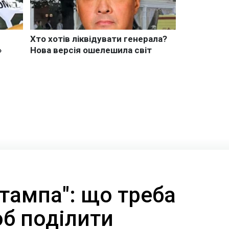
штампа": що треба
об поділити