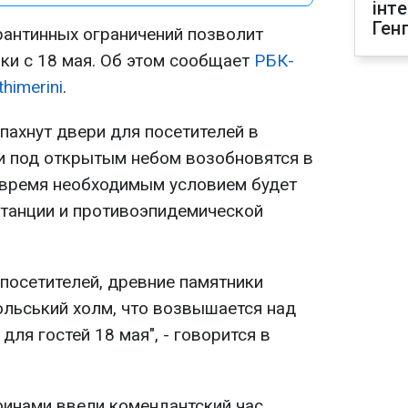
інт
Ген
рантинных ограничений позволит
ки с 18 мая. Об этом сообщает
РБК-
thimerini
.
пахнут двери для посетителей в
ли под открытым небом возобновятся в
е время необходимым условием будет
танции и противоэпидемической
посетителей, древние памятники
ольський холм, что возвышается над
для гостей 18 мая", - говорится в
финами ввели комендантский час