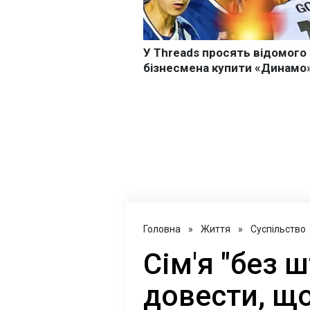
Головна
»
Життя
»
Суспільство
Сім'я "без 
довести, щ