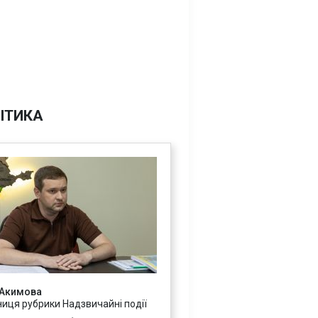
ІТИКА
 Акимова
ниця рубрики Надзвичайні події