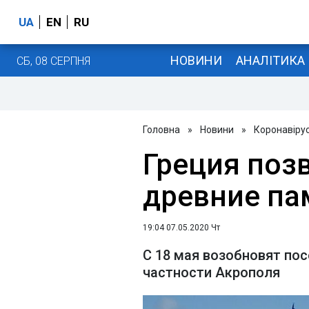
UA
EN
RU
НОВИНИ
АНАЛІТИКА
СБ, 08 СЕРПНЯ
Головна
»
Новини
»
Коронавіру
Греция поз
древние па
19:04 07.05.2020 Чт
С 18 мая возобновят по
частности Акрополя