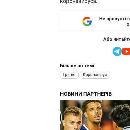
коронавируса.
Не пропустіт
о
Або читайте
Більше по темі:
Греція
Коронавірус