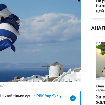
Оку
бал
цей
АНАЛ
5a)
Юлія
керів
 Читай тільки суть з
РБК-Україна у
За р
жал