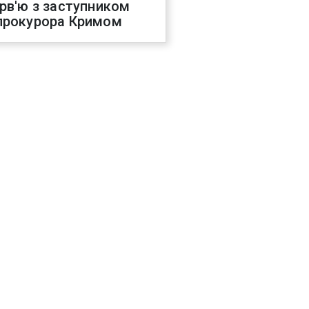
ерв'ю з заступником
прокурора Кримом