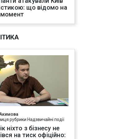
панти атакували Київ
істикою: що відомо на
 момент
ІТИКА
 Акимова
ниця рубрики Надзвичайні події
ік ніхто з бізнесу не
івся на тиск офіційно: