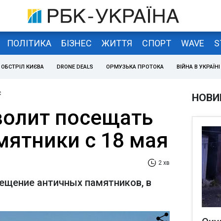
ПОЛІТИКА
БІЗНЕС
ЖИТТЯ
СПОРТ
WAVE
S
ОБСТРІЛ КИЄВА
DRONE DEALS
ОРМУЗЬКА ПРОТОКА
ВІЙНА В УКРАЇНІ
с
НОВИ
волит посещать
мятники с 18 мая
2 хв
сещение античных памятников, в