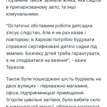
Поранень також зазнали жінка, яка сиділа
в припаркованому авто, та інші
комунальники.
"Остаточні обставини роботи дитсадка
з’ясує слідство. Але я не раз казав і
повторюю: в Харкові потрібно будувати
справжні сертифіковані дитячі садки під
землею. Безпеку дітей треба гарантувати,
а не сподіватися на везіння", - каже
Терехов.
Також були пошкоджені шість будівель на
двох вулицях - переважно магазини,
офіси, підприємницькі приміщення.
Згоріли цивільні автівки, було вибите скло
в комунальній техніці, обірвана контактна