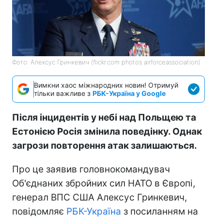
Фото: Алексус Гринкевич (flickr.com photos airforceassociation)
Вимкни хаос міжнародних новин! Отримуй
тільки важливе з
РБК-Україна у Google
Після інцидентів у небі над Польщею та
Естонією Росія змінила поведінку. Однак
загрози повторення атак залишаються.
Про це заявив головнокомандувач
Об'єднаних збройних сил НАТО в Європі,
генерал ВПС США Алексус Гринкевич,
повідомляє
РБК-Україна
з посиланням на