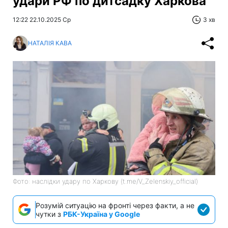
удари РФ по дитсадку Харкова
12:22 22.10.2025 Ср
3 хв
НАТАЛІЯ КАВА
Фото: наслідки удару по Харкову (t.me/V_Zelenskiy_official)
Розумій ситуацію на фронті через факти, а не
чутки з
РБК-Україна у Google