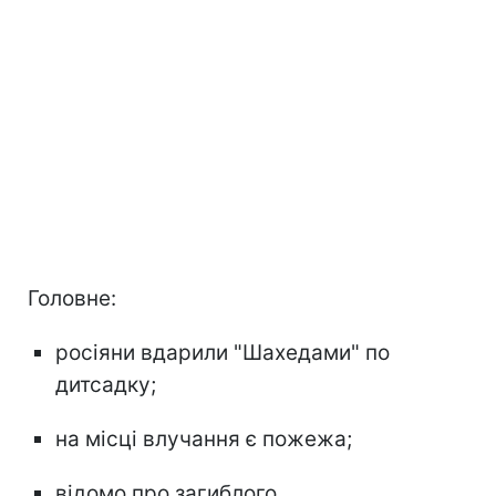
Головне:
росіяни вдарили "Шахедами" по
дитсадку;
на місці влучання є пожежа;
відомо про загиблого.