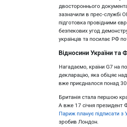
двостороннього документа
зазначили в прес-службі О
підготовка провідними єв
безпекових угод демонстру
українців та посилає РФ по
Відносини України та Ф
Нагадаємо, країни G7 на п
декларацію, яка обіцяє нада
вже приєдналося понад 30 д
Британія стала першою кра
А вже 17 січня президент 
Париж планує підписати з 
зробив Лондон.