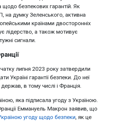
 щодо безпекових гарантій. Як
П, на думку Зеленського, активна
ропейськими країнами двосторонніх
є лідерство, а також мотивує
тужні сигнали.
ранції
очатку липня 2023 року затвердили
ти Україні гарантії безпеки. До неї
ержав, в тому числі і Франція.
їною, яка підписала угоду з Україною.
Франції Еммануель Макрон заявив, що
Україною угоду щодо безпеки
, як це