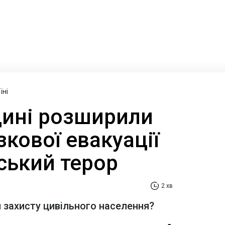
їні
ині розширили
зкової евакуації
ський терор
2 хв
я захисту цивільного населення?