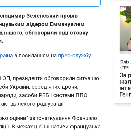
олодимир Зеленський провів
анцузьким лідером Еммануелем
д іншого, обговорили підготовку
и.
раїна
з посиланням на
прес-службу
Юлія
керів
За р
і ОП, президенти обговорили ситуацію
жал
еби України, серед яких дрони,
інт
Ген
снаряди, засоби РЕБ і системи ППО
так і далекого радіуса дії.
соко оцінив" започаткування Францією
ції. В межах цієї ініціативи французька