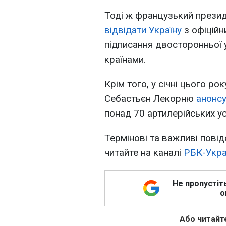
Тоді ж французький прези
відвідати Україну
з офіційни
підписання двосторонньої 
країнами.
Крім того, у січні цього р
Себастьєн Лекорню
анонсу
понад 70 артилерійських у
Термінові та важливі повід
читайте на каналі
РБК-Укра
Не пропустіт
о
Або читайте