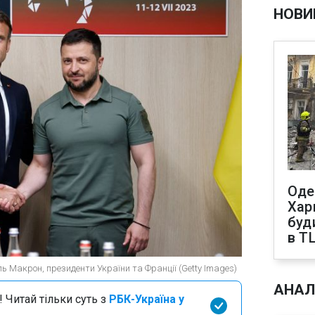
НОВИ
Оде
Харк
буд
в Т
ь Макрон, президенти України та Франції (Getty Images)
АНАЛ
 Читай тільки суть з
РБК-Україна у