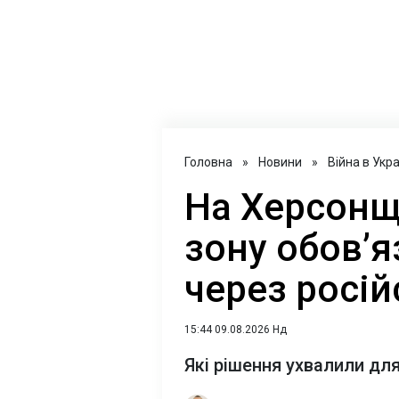
Головна
»
Новини
»
Війна в Укра
На Херсонщ
зону обов’я
через росій
15:44 09.08.2026 Нд
Які рішення ухвалили дл