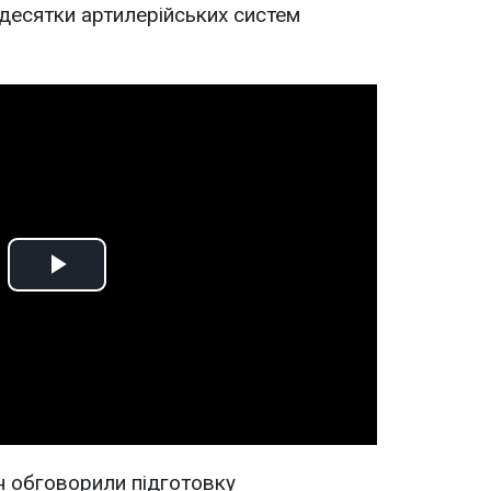
 десятки артилерійських систем
Play
Video
н обговорили підготовку