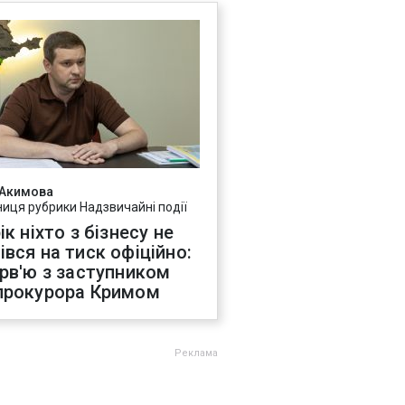
 Акимова
ниця рубрики Надзвичайні події
ік ніхто з бізнесу не
івся на тиск офіційно:
ерв'ю з заступником
прокурора Кримом