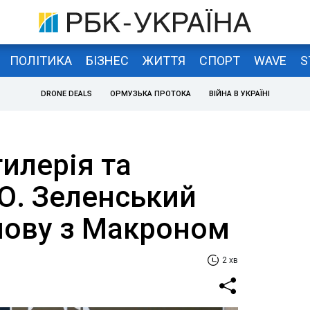
ПОЛІТИКА
БІЗНЕС
ЖИТТЯ
СПОРТ
WAVE
S
DRONE DEALS
ОРМУЗЬКА ПРОТОКА
ВІЙНА В УКРАЇНІ
тилерія та
О. Зеленський
мову з Макроном
2 хв