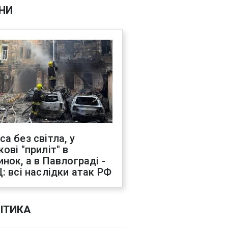
НИ
са без світла, у
ові "приліт" в
инок, а в Павлограді -
Ц: всі наслідки атак РФ
ІТИКА