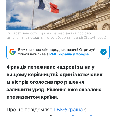
Ілюстративне фото: Брюно Ле Мер заявив про своє
звільнення з посади міністра оборони Франції (GettyImages)
Вимкни хаос міжнародних новин! Отримуй
тільки важливе з
РБК-Україна у Google
Франція переживає кадрові зміни у
вищому керівництві: один із ключових
міністрів оголосив про рішення
залишити уряд. Рішення вже схвалено
президентом країни.
Про це повідомляє
РБК-Україна
з