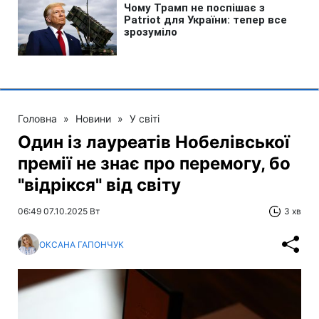
Головна
»
Новини
»
У світі
Один із лауреатів Нобелівської
премії не знає про перемогу, бо
"відрікся" від світу
06:49 07.10.2025 Вт
3 хв
ОКСАНА ГАПОНЧУК