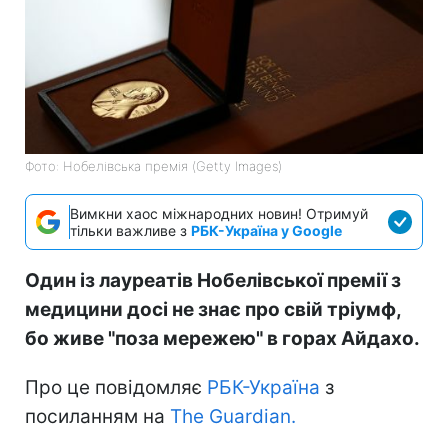
Фото: Нобелівська премія (Getty Images)
Вимкни хаос міжнародних новин! Отримуй
тільки важливе з
РБК-Україна у Google
Один із лауреатів Нобелівської премії з
медицини досі не знає про свій тріумф,
бо живе "поза мережею" в горах Айдахо.
Про це повідомляє
РБК-Україна
з
посиланням на
Тhe Guardian.