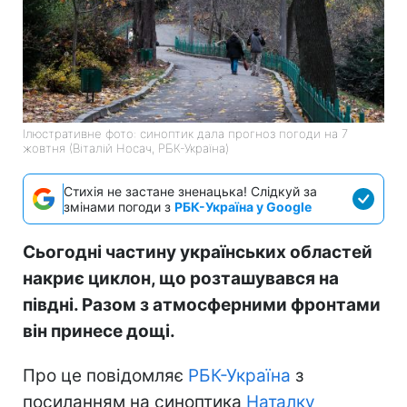
Ілюстративне фото: синоптик дала прогноз погоди на 7
жовтня (Віталій Носач, РБК-Україна)
Стихія не застане зненацька! Слідкуй за
змінами погоди з
РБК-Україна у Google
Сьогодні частину українських областей
накриє циклон, що розташувався на
півдні. Разом з атмосферними фронтами
він принесе дощі.
Про це повідомляє
РБК-Україна
з
посиланням на синоптика
Наталку