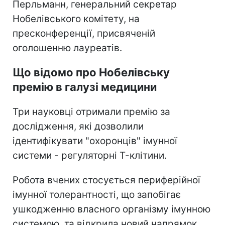
Перльманн, генеральний секретар
Нобелівського комітету, на
пресконференції, присвяченій
оголошенню лауреатів.
Що відомо про Нобелівську
премію в галузі медицини
Три науковці отримали премію за
дослідження, які дозволили
ідентифікувати "охоронців" імунної
системи - регуляторні Т-клітини.
Робота вчених стосується периферійної
імунної толерантності, що запобігає
ушкодженню власного організму імунною
системою, та відкрила новий напрямок