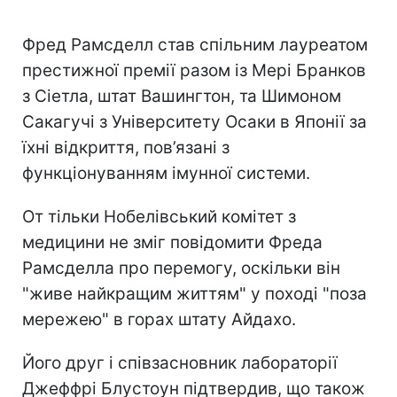
Фред Рамсделл став спільним лауреатом
престижної премії разом із Мері Бранков
з Сіетла, штат Вашингтон, та Шимоном
Сакагучі з Університету Осаки в Японії за
їхні відкриття, пов’язані з
функціонуванням імунної системи.
От тільки Нобелівський комітет з
медицини не зміг повідомити Фреда
Рамсделла про перемогу, оскільки він
"живе найкращим життям" у поході "поза
мережею" в горах штату Айдахо.
Його друг і співзасновник лабораторії
Джеффрі Блустоун підтвердив, що також