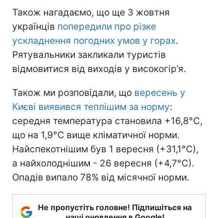
Також нагадаємо, що ще 3 жовтня
українців
попередили про різке
ускладнення погодних умов у горах
.
Рятувальники закликали туристів
відмовитися від виходів у високогір’я.
Також ми розповідали, що
вересень у
Києві виявився теплішим за норму
:
середня температура становила +16,8°С,
що на 1,9°С вище кліматичної норми.
Найспекотнішим був 1 вересня (+31,1°С),
а найхолоднішим - 26 вересня (+4,7°С).
Опадів випало 78% від місячної норми.
Не пропустіть головне! Підпишіться на
наші оновлення в Google!