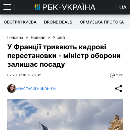
UA
ОБСТРІЛ КИЄВА
DRONE DEALS
ОРМУЗЬКА ПРОТОКА
Головна
»
Новини
»
У світі
У Франції тривають кадрові
перестановки - міністр оборони
залишає посаду
07:20 07.10.2025 Вт
2 хв
АНАСТАСІЯ НИКОНЧУК