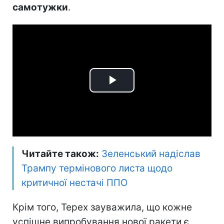
самотужки
.
Play
Video
Читайте також:
Зеленський надіслав
Трампу термінового листа щодо
критичної нестачі ППО
Крім того, Терех зауважила, що кожне
успішне випробування нової ракети є