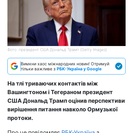
Фото: президент США Дональд Трамп (Getty Images)
Вимкни хаос міжнародних новин! Отримуй
тільки важливе з
РБК-Україна у Google
На тлі триваючих контактів між
Вашингтоном і Тегераном президент
США Дональд Трамп оцінив перспективи
вирішення питання навколо Ормузької
протоки.
Про це повідомляє
РБК-Україна
з