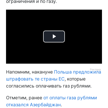
ограничения и по газу.
Play
Video
Напомним, накануне
Польша предложила
штрафовать те страны ЕС
, которые
согласились оплачивать газ рублями.
Отметим, ранее
от оплаты газа рублями
отказался Азербайджан
.