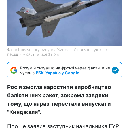
Фото: Призупинку випуску "Кинжалів" фіксують уже не
перший місяць (wikipedia.org)
Розумій ситуацію на фронті через факти, а не
чутки з
РБК-Україна у Google
Росія змогла наростити виробництво
балістичних ракет, зокрема завдяки
тому, що наразі перестала випускати
"Кинджали".
Про це заявив заступник начальника ГУР