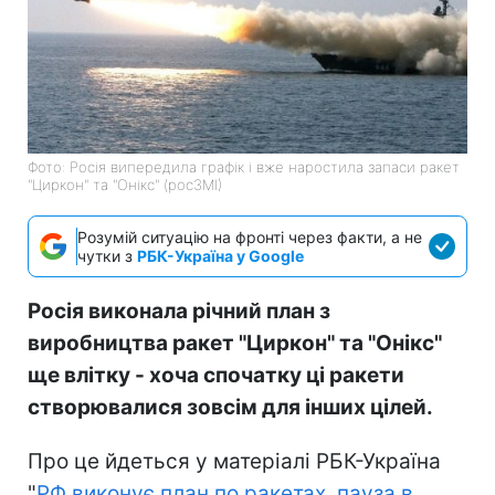
Фото: Росія випередила графік і вже наростила запаси ракет
"Циркон" та "Онікс" (росЗМІ)
Розумій ситуацію на фронті через факти, а не
чутки з
РБК-Україна у Google
Росія виконала річний план з
виробництва ракет "Циркон" та "Онікс"
ще влітку - хоча спочатку ці ракети
створювалися зовсім для інших цілей.
Про це йдеться у матеріалі РБК-Україна
"
РФ виконує план по ракетах, пауза в