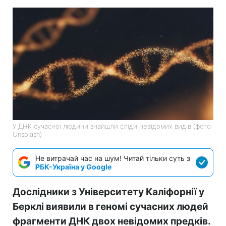
У ДНК сучасної людини знайшли сліди невідомих видів (фото:
Unsplash)
Не витрачай час на шум! Читай тільки суть з
РБК-Україна у Google
Дослідники з Університету Каліфорнії у
Берклі виявили в геномі сучасних людей
фрагменти ДНК двох невідомих предків.