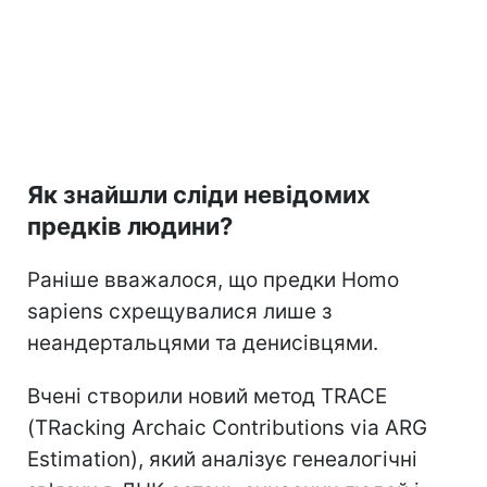
Як знайшли сліди невідомих
предків людини?
Раніше вважалося, що предки Homo
sapiens схрещувалися лише з
неандертальцями та денисівцями.
Вчені створили новий метод TRACE
(TRacking Archaic Contributions via ARG
Estimation), який аналізує генеалогічні