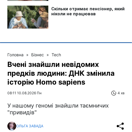
Головна
»
Бізнес
»
Tech
Вчені знайшли невідомих
предків людини: ДНК змінила
історію Homo sapiens
08:11 10.08.2026 Пн
4 хв
У нашому геномі знайшли таємничих
"привидів"
ОЛЬГА ЗАВАДА