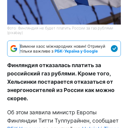
Фото: Финляндия не будет платить России за газ рублями
(pixabay)
Вимкни хаос міжнародних новин! Отримуй
тільки важливе з
РБК-Україна у Google
Финляндия отказалась платить за
российский газ рублями. Кроме того,
Хельсинки постарается отказаться от
энергоносителей из России как можно
скорее.
Об этом заявила министр Европы
Финляндии Титти Туппурайнен, сообщает