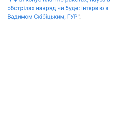
обстрілах навряд чи буде: інтервʼю з
Вадимом Скібіцьким, ГУР
".