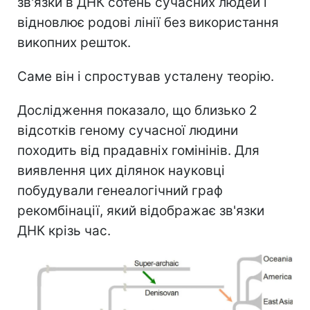
зв'язки в ДНК сотень сучасних людей і
відновлює родові лінії без використання
викопних решток.
Саме він і спростував усталену теорію.
Дослідження показало, що близько 2
відсотків геному сучасної людини
походить від прадавніх гомінінів. Для
виявлення цих ділянок науковці
побудували генеалогічний граф
рекомбінації, який відображає зв'язки
ДНК крізь час.