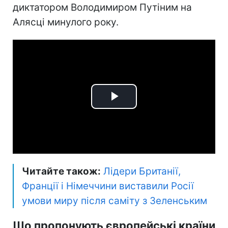
диктатором Володимиром Путіним на
Алясці минулого року.
Play
Video
Читайте також:
Лідери Британії,
Франції і Німеччини виставили Росії
умови миру після саміту з Зеленським
Що пропонують європейські країни