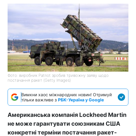
Фото: виробник Patriot зробив тривожну заяву щодо
постачання ракет (Getty Images)
Вимкни хаос міжнародних новин! Отримуй
тільки важливе з
РБК-Україна у Google
Американська компанія Lockheed Martin
не може гарантувати союзникам США
конкретні терміни постачання ракет-