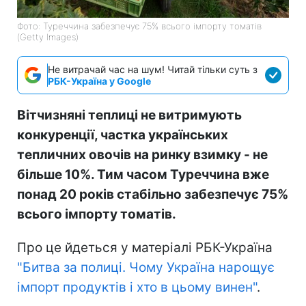
Фото: Туреччина забезпечує 75% всього імпорту томатів
(Getty Images)
Не витрачай час на шум! Читай тільки суть з
РБК-Україна у Google
Вітчизняні теплиці не витримують
конкуренції, частка українських
тепличних овочів на ринку взимку - не
більше 10%. Тим часом Туреччина вже
понад 20 років стабільно забезпечує 75%
всього імпорту томатів.
Про це йдеться у матеріалі РБК-Україна
"Битва за полиці. Чому Україна нарощує
імпорт продуктів і хто в цьому винен"
.