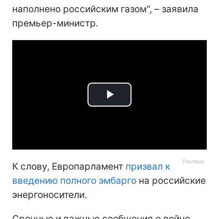
наполнено российским газом", – заявила
премьер-министр.
Play
Video
К слову, Европарламент
призвал к
введению полного эмбарго
на российские
энергоносители.
Срочные и важные сообщения о войне