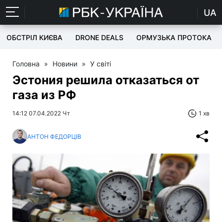
UA
ОБСТРІЛ КИЄВА
DRONE DEALS
ОРМУЗЬКА ПРОТОКА
Головна
»
Новини
»
У світі
Эстония решила отказаться от
газа из РФ
14:12 07.04.2022 Чт
1 хв
АНТОН ФЕДОРЦІВ