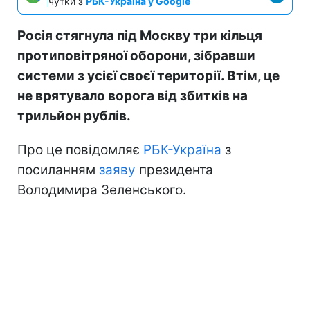
чутки з
РБК-Україна у Google
Росія стягнула під Москву три кільця
протиповітряної оборони, зібравши
системи з усієї своєї території. Втім, це
не врятувало ворога від збитків на
трильйон рублів.
Про це повідомляє
РБК-Україна
з
посиланням
заяву
президента
Володимира Зеленського.