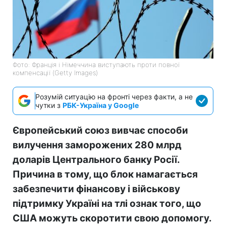
Фото: Франція і Німеччина виступають проти повної
компенсації (Getty Images)
Розумій ситуацію на фронті через факти, а не
чутки з
РБК-Україна у Google
Європейський союз вивчає способи
вилучення заморожених 280 млрд
доларів Центрального банку Росії.
Причина в тому, що блок намагається
забезпечити фінансову і військову
підтримку Україні на тлі ознак того, що
США можуть скоротити свою допомогу.