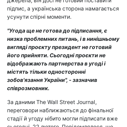
джерела, він досі не готовий поставити
підпис, а українська сторона намагається
усунути спірні моменти.
"Угода ще не готова до підписання, є
низка проблемних питань, і в нинішньому
вигляді проєкту президент не готовий
його прийняти. Сьогодні проєкти не
відображають партнерства в угоді і
містять тільки односторонні
зобов'язання України", - зазначив
співрозмовник.
За даними The Wall Street Journal,
переговори наближаються до фінальної
стадії й угоду нібито могли підписати вже
сьогодні, 22 лютого. Повідомлялося, що