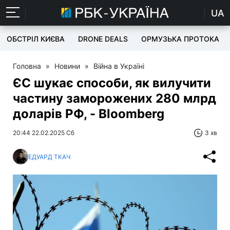
UA
ОБСТРІЛ КИЄВА
DRONE DEALS
ОРМУЗЬКА ПРОТОКА
Головна
»
Новини
»
Війна в Україні
ЄС шукає способи, як вилучити
частину заморожених 280 млрд
доларів РФ, - Bloomberg
20:44 22.02.2025 Сб
3 хв
ЕДУАРД ТКАЧ