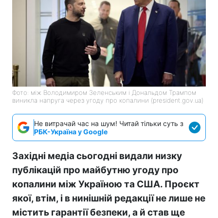
Фото: між Володимиром Зеленським і Дональдом Трампом
виникла напруга через угоду про копалини (president.gov.ua)
Не витрачай час на шум! Читай тільки суть з
РБК-Україна у Google
Західні медіа сьогодні видали низку
публікацій про майбутню угоду про
копалини між Україною та США. Проєкт
якої, втім, і в нинішній редакції не лише не
містить гарантії безпеки, а й став ще