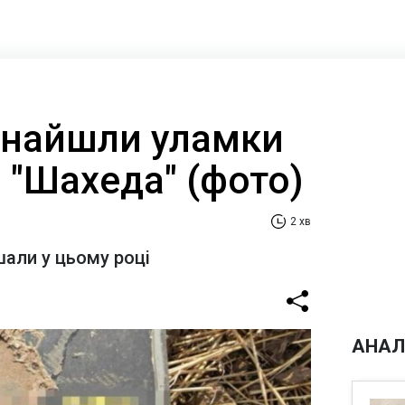
знайшли уламки
 "Шахеда" (фото)
2 хв
шали у цьому році
АНАЛ