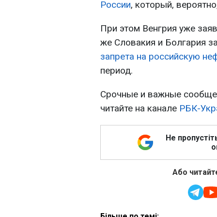
России
, который, вероятн
При этом Венгрия уже заяв
же Словакия и Болгария з
запрета на российскую не
период.
Срочные и важные сообщен
читайте на канале
РБК-Укр
Не пропустіт
о
Або читайте
Більше по темі: