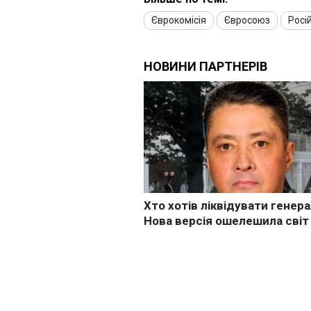
Єврокомісія
Євросоюз
Росі