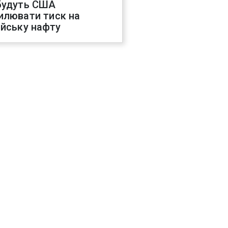
будуть США
илювати тиск на
ійську нафту