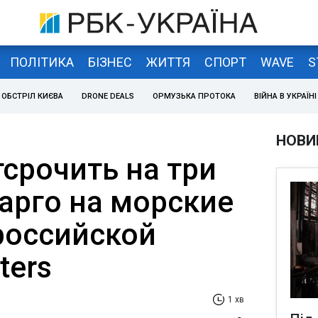
ПОЛІТИКА
БІЗНЕС
ЖИТТЯ
СПОРТ
WAVE
S
ОБСТРІЛ КИЄВА
DRONE DEALS
ОРМУЗЬКА ПРОТОКА
ВІЙНА В УКРАЇНІ
НОВИ
срочить на три
арго на морские
российской
ters
1 хв