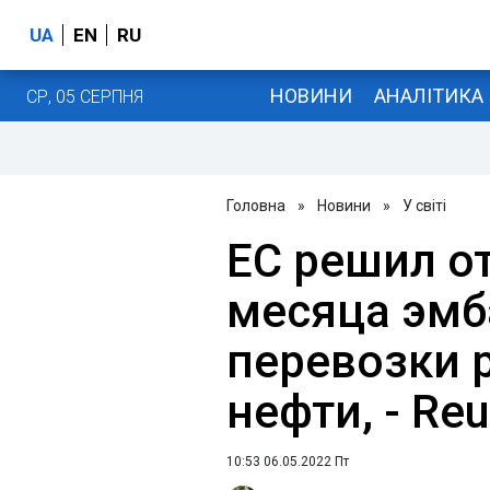
UA
EN
RU
НОВИНИ
АНАЛІТИКА
СР, 05 СЕРПНЯ
Головна
»
Новини
»
У світі
ЕС решил от
месяца эмб
перевозки 
нефти, - Reu
10:53 06.05.2022 Пт