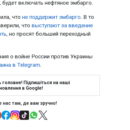
о, будет включать нефтяное эмбарго.
ила, что
не поддержит эмбарго
. В то
аверили, что
выступают за введение
фть
, но просят больший переходный
ия о войне России против Украины
аина в Telegram
.
ь головне! Підпишіться на наші
новлення в Google!
 нас там, де вам зручно!