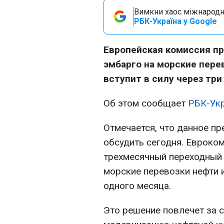
Вимкни хаос міжнародн
РБК-Україна у Google
Европейская комиссия п
эмбарго на морские пере
вступит в силу через три
Об этом сообщает
РБК-Ук
Отмечается, что данное п
обсудить сегодня. Евроко
трехмесячный переходный 
морские перевозки нефти 
одного месяца.
Это решение повлечет за 