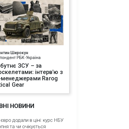
янтин Широкун
пондент РБК-Україна
бутнє ЗСУ – за
оскелетами: інтерв'ю з
-менеджерами Rarog
ical Gear
ВНІ НОВИНИ
 євро додали в ціні: курс НБУ
рпня та чи очікується