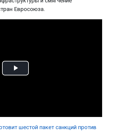
нфраструктуры и смягчение
стран Евросоюза.
Play
Video
отовит шестой пакет санкций против