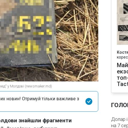
Кост
корес
Май
екз
топ
Tact
хед" у Молдові (newsmaker.md)
их новин! Отримуй тільки важливе з
ГОЛО
Долар і
Молдови знайшли фрагменти
на 7 се