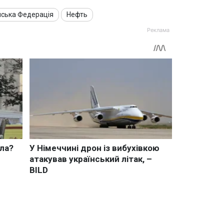
йська Федерація
Нефть