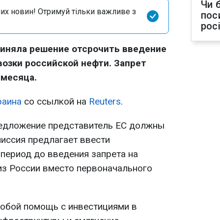
Чи 
их новин! Отримуй тільки важливе з
пос
рос
риняла решение отсрочить введение
возки российской нефти. Запрет
 месяца.
раина
со ссылкой на
Reuters
.
редложение представитель ЕС должны
миссия предлагает ввести
период до введения запрета на
из России вместо первоначального
собой помощь с инвестициями в