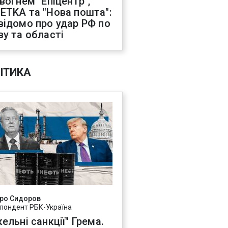
 вогнем "Епіцентр",
ETKA та "Нова пошта":
відомо про удар РФ по
ву та області
ІТИКА
ро Сидоров
пондент РБК-Україна
ельні санкції" Грема.