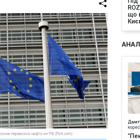
Під
ROZ
що 
Киє
АНАЛ
Дмит
корес
ские перевозки нефти из РФ (flick com)
"Пек