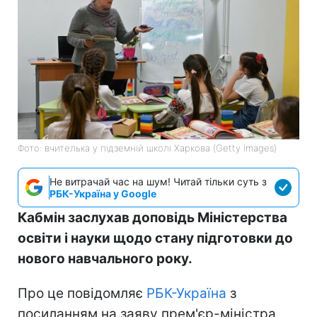
Фото: вчителька у підземній школі Харкова (Getty Images)
Не витрачай час на шум! Читай тільки суть з
РБК-Україна у Google
Кабмін заслухав доповідь Міністерства
освіти і науки щодо стану підготовки до
нового навчального року.
Про це повідомляє
РБК-Україна
з
посиланням на заяву прем'єр-міністра