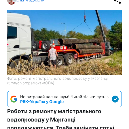
ОЛЕНА БДЖОЛА
Фото: ремонт магістрального водопроводу у Марганці
(t.me/dnipropetrovskaODA)
Не витрачай час на шум! Читай тільки суть з
РБК-Україна у Google
Роботи з ремонту магістрального
водопроводу у Марганці
продовжуються. Треба замінити сотні