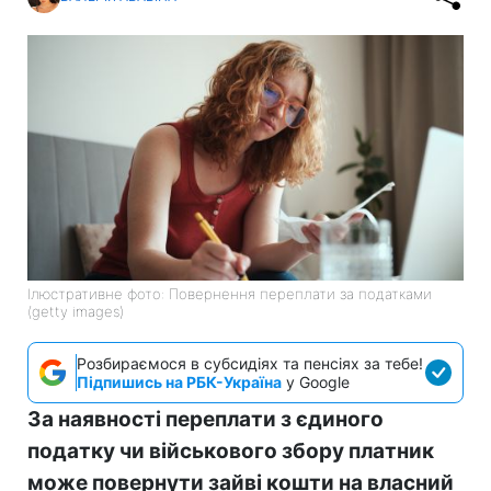
Ілюстративне фото: Повернення переплати за податками
(getty images)
Розбираємося в субсидіях та пенсіях за тебе!
Підпишись на РБК-Україна
у Google
За наявності переплати з єдиного
податку чи військового збору платник
може повернути зайві кошти на власний