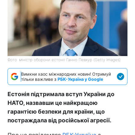
Фото: міністр оборони естонії Ганно Певкур (Getty Images)
Вимкни хаос міжнародних новин! Отримуй
тільки важливе з
РБК-Україна у Google
Естонія підтримала вступ України до
НАТО, назвавши це найкращою
гарантією безпеки для країни, що
постраждала від російської агресії.