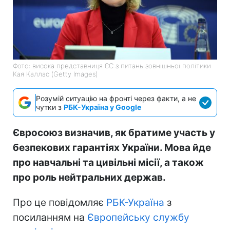
Фото: висока представниця ЄС з питань зовнішньої політики
Кая Каллас (Getty Images)
Розумій ситуацію на фронті через факти, а не
чутки з
РБК-Україна у Google
Євросоюз визначив, як братиме участь у
безпекових гарантіях України. Мова йде
про навчальні та цивільні місії, а також
про роль нейтральних держав.
Про це повідомляє
РБК-Україна
з
посиланням на
Європейську службу