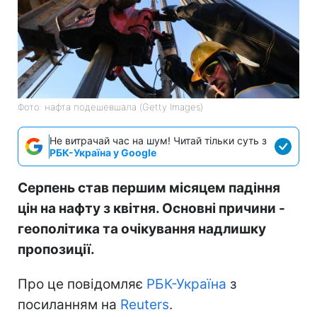
Фото: нафта подешевшала (Getty Images)
Не витрачай час на шум! Читай тільки суть з
РБК-Україна у Google
Серпень став першим місяцем падіння
цін на нафту з квітня. Основні причини -
геополітика та очікування надлишку
пропозиції.
Про це повідомляє
РБК-Україна
з
посиланням на
Reuters
.