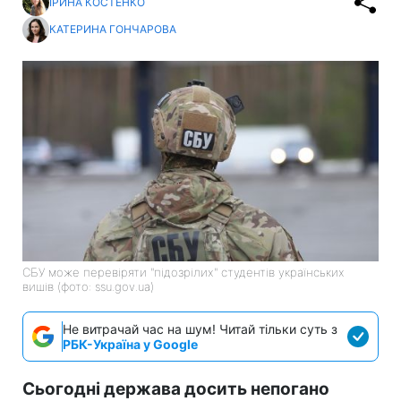
ІРИНА КОСТЕНКО
КАТЕРИНА ГОНЧАРОВА
СБУ може перевіряти "підозрілих" студентів українських
вишів (фото: ssu.gov.ua)
Не витрачай час на шум! Читай тільки суть з
РБК-Україна у Google
Сьогодні держава досить непогано