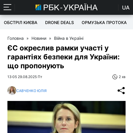
UA
ОБСТРІЛ КИЄВА
DRONE DEALS
ОРМУЗЬКА ПРОТОКА
Головна
»
Новини
»
Війна в Україні
ЄС окреслив рамки участі у
гарантіях безпеки для України:
що пропонують
13:05 29.08.2025 Пт
2 хв
САВЧЕНКО ЮЛІЯ