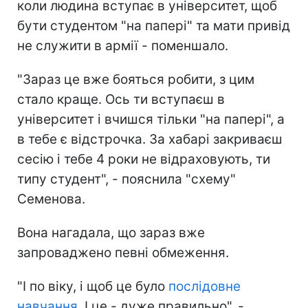
коли людина вступає в університет, щоб
бути студентом "на папері" та мати привід
не служити в армії - поменшало.
"Зараз це вже бояться робити, з цим
стало краще. Ось ти вступаєш в
університет і вчишся тільки "на папері", а
в тебе є відстрочка. За хабарі закриваєш
сесію і тебе 4 роки не відраховують, ти
типу студент", - пояснила "схему"
Семенова.
Вона нагадала, що зараз вже
запроваджено певні обмеження.
"І по віку, і щоб це було
послідовне
навчання
. І це - дуже правильно", -