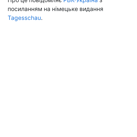
Про це повідомляє
РБК-Україна
з
посиланням на німецьке видання
Tagesschau
.