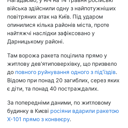
Нагадаємо, у ніч на 14 травня російські
війська здійснили одну з найпотужніших
повітряних атак на Київ. Під ударом
опинилися кілька районів міста, проте
найтяжчі наслідки зафіксовано у
Дарницькому районі.
Там ворожа ракета поцілила прямо у
житлову дев'ятиповерхівку, що призвело
до
повного руйнування одного з під’їздів
.
Відомо при понад 20 загиблих, серез яких
є діти, та понад 40 постраждалих.
За попередніми даними, по житловому
будинку в Києві
росіяни вдарили ракетою
Х-101 прямо з конвеєру
.