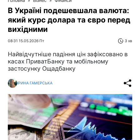
Головна
»
Бізнес
»
Фінанси
В Україні подешевшала валюта:
який курс долара та євро перед
вихідними
08:31 15.05.2026 Пт
3 хв
Найвідчутніше падіння цін зафіксовано в
касах ПриватБанку та мобільному
застосунку Ощадбанку
ІРИНА ГАМЕРСЬКА