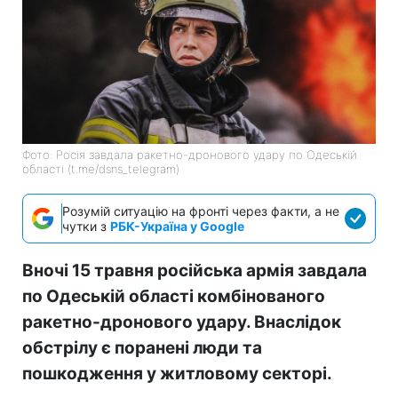
Фото: Росія завдала ракетно-дронового удару по Одеській
області (t.me/dsns_telegram)
Розумій ситуацію на фронті через факти, а не
чутки з
РБК-Україна у Google
Вночі 15 травня російська армія завдала
по Одеській області комбінованого
ракетно-дронового удару. Внаслідок
обстрілу є поранені люди та
пошкодження у житловому секторі.