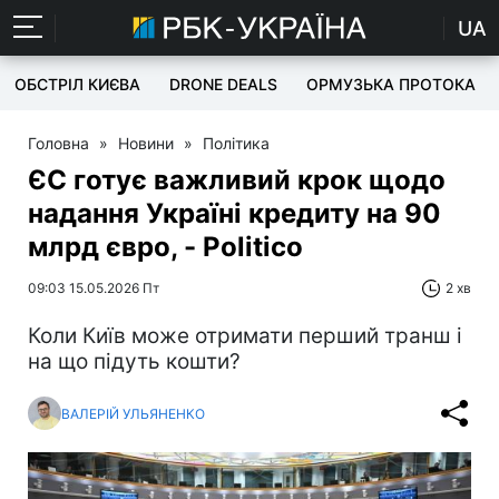
UA
ОБСТРІЛ КИЄВА
DRONE DEALS
ОРМУЗЬКА ПРОТОКА
Головна
»
Новини
»
Політика
ЄС готує важливий крок щодо
надання Україні кредиту на 90
млрд євро, - Politico
09:03 15.05.2026 Пт
2 хв
Коли Київ може отримати перший транш і
на що підуть кошти?
ВАЛЕРІЙ УЛЬЯНЕНКО