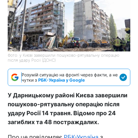
Фото: у Києві завершили пошуково-рятувальну операцію
після удару Росії (ДСНС)
Розумій ситуацію на фронті через факти, а не
чутки з
РБК-Україна у Google
У Дарницькому районі Києва завершили
пошуково-рятувальну операцію після
удару Росії 14 травня. Відомо про 24
загиблих та 48 постраждалих.
Про це повідомляє
РБК-Україна
з