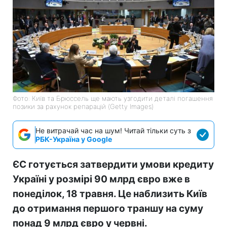
Фото: Київ та Брюссель ще мають узгодити деталі погашення
позики за рахунок репарацій (Getty Images)
Не витрачай час на шум! Читай тільки суть з
РБК-Україна у Google
ЄС готується затвердити умови кредиту
Україні у розмірі 90 млрд євро вже в
понеділок, 18 травня. Це наблизить Київ
до отримання першого траншу на суму
понад 9 млрд євро у червні.