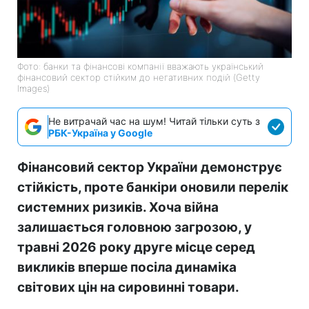
Фото: банки та фінансові компанії вважають український
фінансовий сектор стійким до негативних подій (Getty
Images)
Не витрачай час на шум! Читай тільки суть з
РБК-Україна у Google
Фінансовий сектор України демонструє
стійкість, проте банкіри оновили перелік
системних ризиків. Хоча війна
залишається головною загрозою, у
травні 2026 року друге місце серед
викликів вперше посіла динаміка
світових цін на сировинні товари.