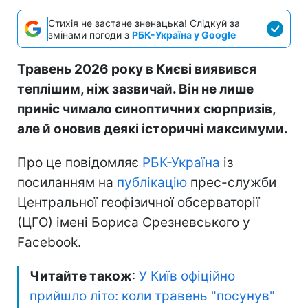
Стихія не застане зненацька! Слідкуй за
змінами погоди з
РБК-Україна у Google
Травень 2026 року в Києві виявився
теплішим, ніж зазвичай. Він не лише
приніс чимало синоптичних сюрпризів,
але й оновив деякі історичні максимуми.
Про це повідомляє
РБК-Україна
із
посиланням на
публікацію
прес-служби
Центральної геофізичної обсерваторії
(ЦГО) імені Бориса Срезневського у
Facebook.
Читайте також
:
У Київ офіційно
прийшло літо: коли травень "посунув"