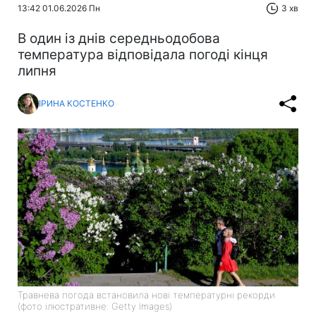
13:42 01.06.2026 Пн
3 хв
В один із днів середньодобова
температура відповідала погоді кінця
липня
ІРИНА КОСТЕНКО
Травнева погода встановила нові температурні рекорди
(фото ілюстративне: Getty Images)