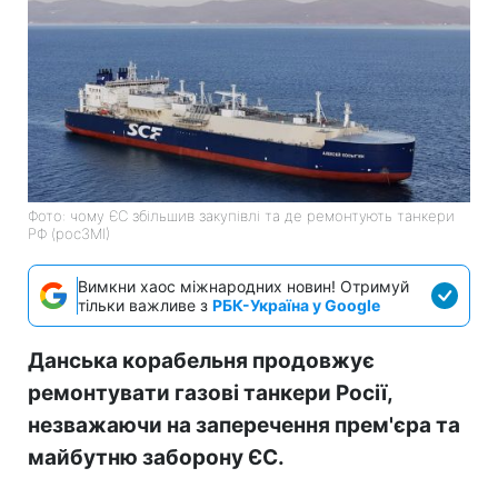
Фото: чому ЄС збільшив закупівлі та де ремонтують танкери
РФ (росЗМІ)
Вимкни хаос міжнародних новин! Отримуй
тільки важливе з
РБК-Україна у Google
Данська корабельня продовжує
ремонтувати газові танкери Росії,
незважаючи на заперечення прем'єра та
майбутню заборону ЄС.