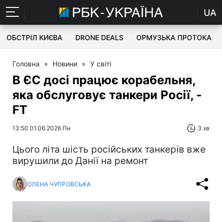
UA
ОБСТРІЛ КИЄВА
DRONE DEALS
ОРМУЗЬКА ПРОТОКА
Головна
»
Новини
»
У світі
В ЄС досі працює корабельня,
яка обслуговує танкери Росії, -
FT
13:50 01.06.2026 Пн
3 хв
Цього літа шість російських танкерів вже
вирушили до Данії на ремонт
ОЛЕНА ЧУПРОВСЬКА