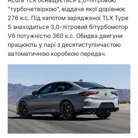
Acura TLX оснащується 2,0-літровою
"турбочетвіркою", віддача якої дорівнює
276 к.с. Під капотом зарядженої TLX Type
S знаходиться 3,0-літровий бітурбомотор
V6 потужністю 360 к.с. Обидва двигуни
працюють у парі з десятиступінчастою
автоматичною коробкою передач.