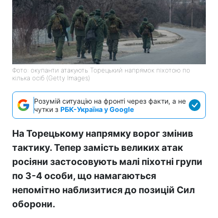
Фото: окупанти атакують Торецький напрямок піхотою по
кілька осіб (Getty Images)
Розумій ситуацію на фронті через факти, а не
чутки з
РБК-Україна у Google
На Торецькому напрямку ворог змінив
тактику. Тепер замість великих атак
росіяни застосовують малі піхотні групи
по 3-4 особи, що намагаються
непомітно наблизитися до позицій Сил
оборони.