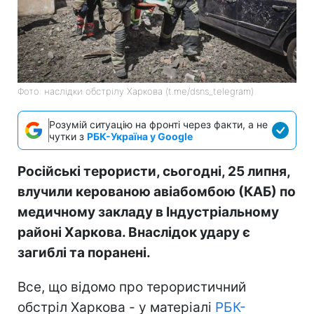
Фото: наслідки обстрілу Харкова (t.me/dsns_telegram)
Розумій ситуацію на фронті через факти, а не
чутки з
РБК-Україна у Google
Російські терористи, сьогодні, 25 липня,
влучили керованою авіабомбою (КАБ) по
медичному закладу в Індустріальному
районі Харкова. Внаслідок удару є
загиблі та поранені.
Все, що відомо про терористичний
обстріл Харкова - у матеріалі
РБК-