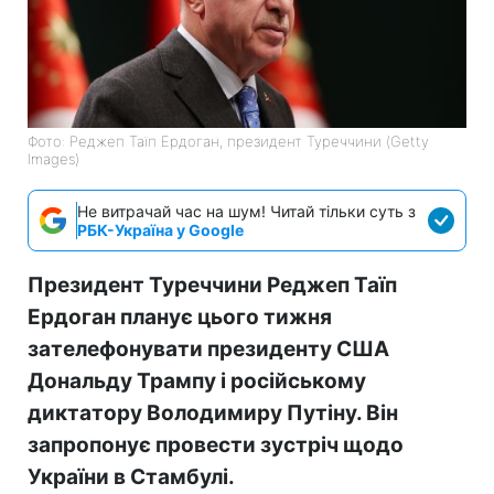
Фото: Реджеп Таїп Ердоган, президент Туреччини (Getty
Images)
Не витрачай час на шум! Читай тільки суть з
РБК-Україна у Google
Президент Туреччини Реджеп Таїп
Ердоган планує цього тижня
зателефонувати президенту США
Дональду Трампу і російському
диктатору Володимиру Путіну. Він
запропонує провести зустріч щодо
України в Стамбулі.