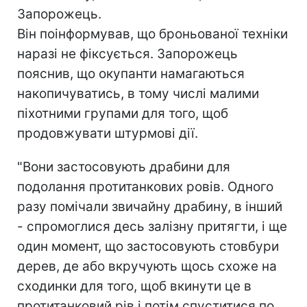
Запорожець.
Він поінформував, що броньованої техніки
наразі не фіксується. Запорожець
пояснив, що окупанти намагаються
накопичуватись, в тому числі малими
піхотними групами для того, щоб
продовжувати штурмові дії.
"Вони застосовують драбини для
подолання протитанкових ровів. Одного
разу помічали звичайну драбину, в інший
- спромоглися десь залізну притягти, і ще
один момент, що застосовують стовбури
дерев, де або вкручують щось схоже на
сходинки для того, щоб вкинути це в
протитанковий рів і потім спуститися по