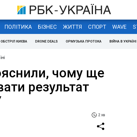
ПОЛІТИКА
БІЗНЕС
ЖИТТЯ
СПОРТ
WAVE
S
ОБСТРІЛ КИЄВА
DRONE DEALS
ОРМУЗЬКА ПРОТОКА
ВІЙНА В УКРАЇНІ
їні
ояснили, чому ще
вати результат
У
2 хв