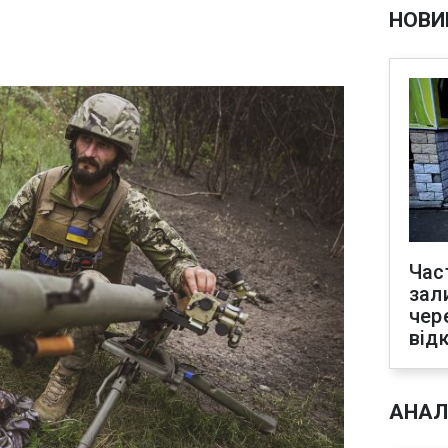
НОВИ
Час
зал
чер
від
АНАЛ