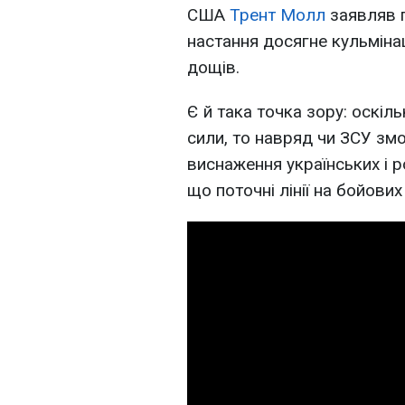
США
Трент Молл
заявляв п
настання досягне кульмінац
дощів.
Є й така точка зору: оскіль
сили, то навряд чи ЗСУ змо
виснаження українських і р
що поточні лінії на бойови