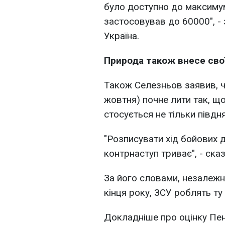
було доступно до максиму
застосовував до 60000", -
Україна.
Природа також внесе сво
Також Селезньов заявив, ч
жовтня) почне лити так, що 
стосується не тільки півдня
"Розписувати хід бойових д
контрнаступ триває", - ска
За його словами, незалежно
кінця року, ЗСУ роблять ту
Докладніше про оцінку Пе