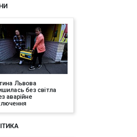
НИ
тина Львова
ишилась без світла
ез аварійне
ключення
ІТИКА