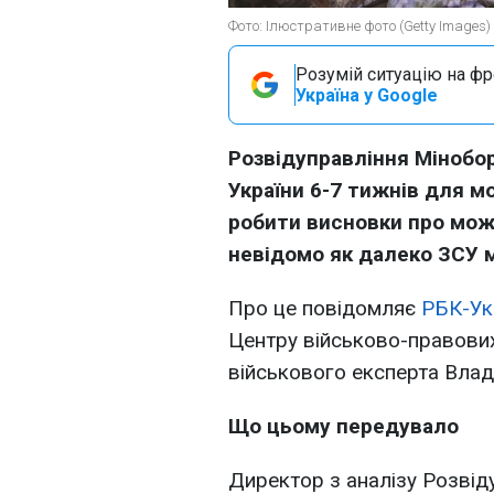
Фото: Ілюстративне фото (Getty Images)
Розумій ситуацію на фро
Україна у Google
Розвідуправління Мінобо
України 6-7 тижнів для 
робити висновки про мож
невідомо як далеко ЗСУ 
Про це повідомляє
РБК-Ук
Центру військово-правови
військового експерта Вла
Що цьому передувало
Директор з аналізу Розвід