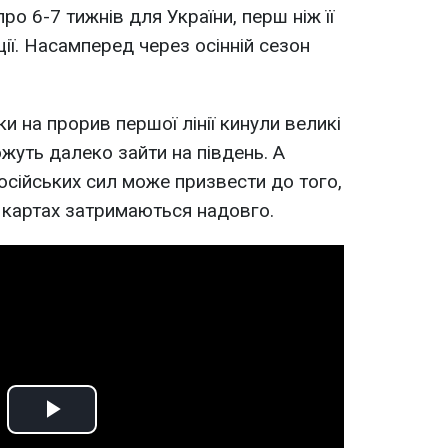
ро 6-7 тижнів для України, перш ніж її
ії. Насамперед через осінній сезон
ки на прорив першої лінії кинули великі
жуть далеко зайти на південь. А
осійських сил може призвести до того,
х картах затримаються надовго.
Play