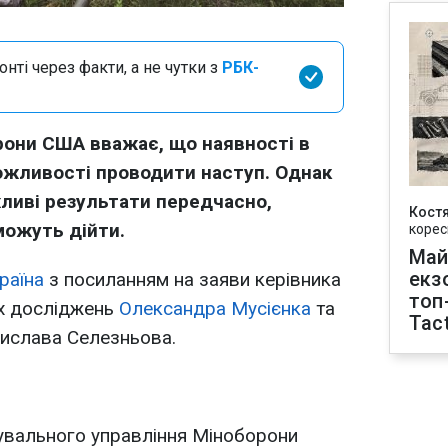
нті через факти, а не чутки з
РБК-
рони США вважає, що наявності в
можливості проводити наступ. Однак
ливі результати передчасно,
Кост
можуть дійти.
корес
Май
екз
раїна
з посиланням на заяви керівника
топ
х досліджень
Олександра Мусієнка
та
Tact
дислава Селезньова.
увального управління Міноборони