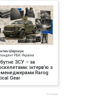
янтин Широкун
пондент РБК-Україна
бутнє ЗСУ – за
оскелетами: інтерв'ю з
-менеджерами Rarog
ical Gear