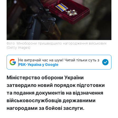
Фото: Міноборони пришвидшило нагородження військових
(Getty Images)
Не витрачай час на шум! Читай тільки суть з
РБК-Україна у Google
Міністерство оборони України
затвердило новий порядок підготовки
та подання документів на відзначення
військовослужбовців державними
нагородами за бойові заслуги.