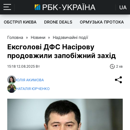
UA
ОБСТРІЛ КИЄВА
DRONE DEALS
ОРМУЗЬКА ПРОТОКА
Головна
»
Новини
»
Надзвичайні події
Ексголові ДФС Насірову
продовжили запобіжний захід
15:18 12.08.2025 Вт
2 хв
ЮЛІЯ АКИМОВА
НАТАЛІЯ ЮРЧЕНКО