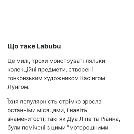
Що таке Labubu
Це милі, трохи монструваті ляльки-
колекційні предмети, створені
гонконзьким художником Касінгом
Лунгом.
Їхня популярність стрімко зросла
останніми місяцями, і навіть
знаменитості, такі як Дуа Ліпа та Ріанна,
були помічені з цими "моторошними