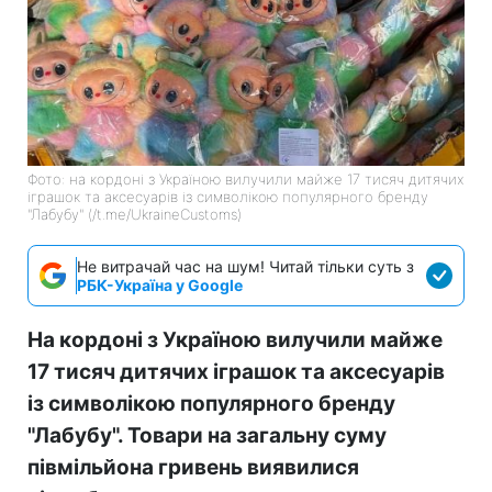
Фото: на кордоні з Україною вилучили майже 17 тисяч дитячих
іграшок та аксесуарів із символікою популярного бренду
"Лабубу" (/t.me/UkraineCustoms)
Не витрачай час на шум! Читай тільки суть з
РБК-Україна у Google
На кордоні з Україною вилучили майже
17 тисяч дитячих іграшок та аксесуарів
із символікою популярного бренду
"Лабубу". Товари на загальну суму
півмільйона гривень виявилися