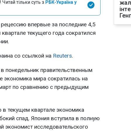
жал
 Читай тільки суть з
РБК-Україна у
інт
Ген
 рецессию впервые за последние 4,5
 квартале текущего года сократился
нии.
раина со ссылкой на
Reuters
.
 в понедельник правительственным
не экономика мира сократилась на
о март по сравнению с предыдущим
о в текущем квартале экономика
бокий спад. Япония вступила в полную
ный экономист исследовательского