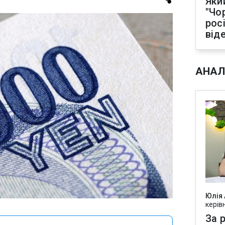
Яки
"Чо
рос
від
АНАЛ
Юлія
керів
За р