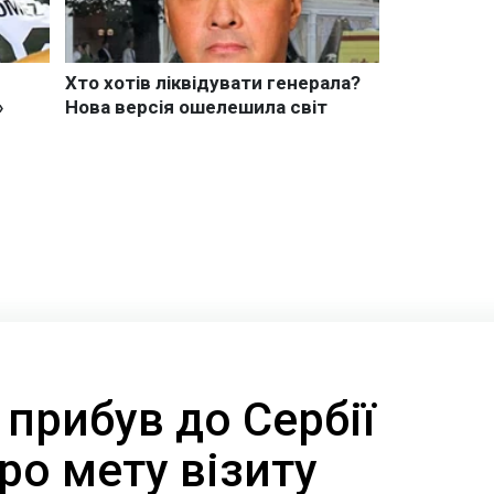
прибув до Сербії
про мету візиту