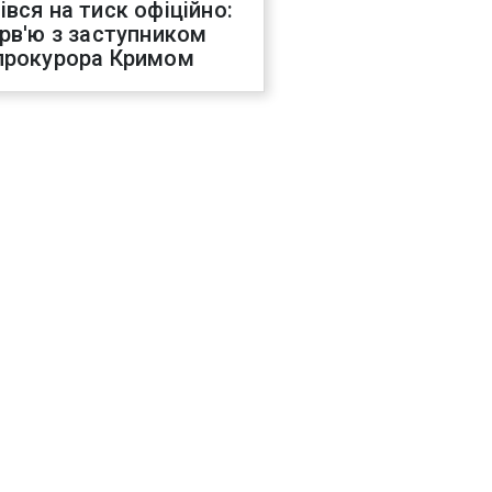
івся на тиск офіційно:
ерв'ю з заступником
прокурора Кримом