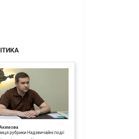
ІТИКА
 Акимова
ниця рубрики Надзвичайні події