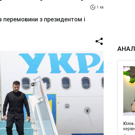
1 хв
в перемовини з президентом і
АНАЛ
Юлія
керів