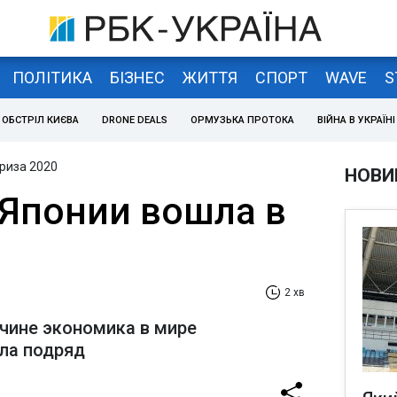
ПОЛІТИКА
БІЗНЕС
ЖИТТЯ
СПОРТ
WAVE
S
ОБСТРІЛ КИЄВА
DRONE DEALS
ОРМУЗЬКА ПРОТОКА
ВІЙНА В УКРАЇНІ
риза 2020
НОВИ
Японии вошла в
2 хв
ичине экономика в мире
ла подряд