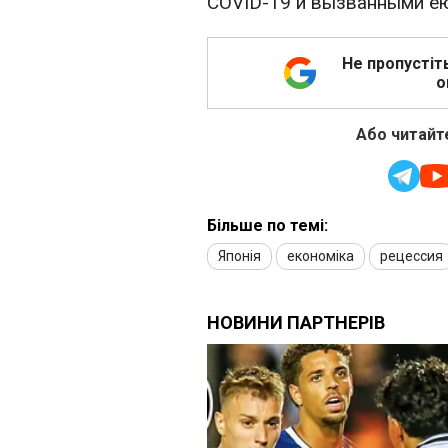
COVID-19 и вызванными ею
Не пропустіт
о
Або читайте
Більше по темі:
Японія
економіка
рецессия