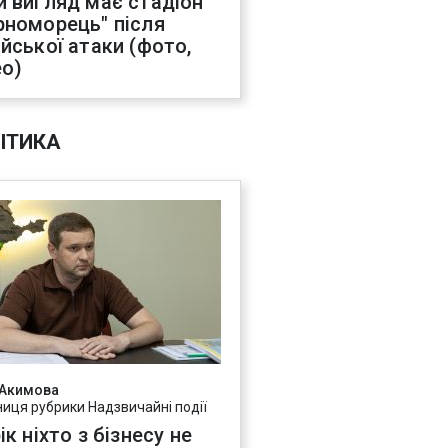
й вигляд має стадіон
рноморець" після
ійської атаки (фото,
ео)
ІТИКА
 Акимова
ниця рубрики Надзвичайні події
ік ніхто з бізнесу не