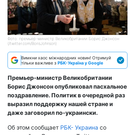
Фото: премьер-министр Великобритании Борис Джонсон
(/twitter.com/BorisJohnson)
Вимкни хаос міжнародних новин! Отримуй
тільки важливе з
РБК-Україна у Google
Премьер-министр Великобритании
Борис Джонсон опубликовал пасхальное
поздравление. Политик в очередной раз
выразил поддержку нашей стране и
даже заговорил по-украински.
Об этом сообщает
РБК- Украина
со