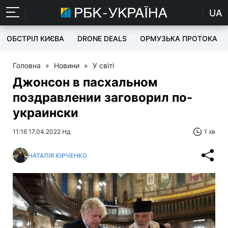
UA
ОБСТРІЛ КИЄВА
DRONE DEALS
ОРМУЗЬКА ПРОТОКА
Головна
»
Новини
»
У світі
Джонсон в пасхальном
поздравлении заговорил по-
украински
11:16 17.04.2022 Нд
1 хв
НАТАЛІЯ ЮРЧЕНКО