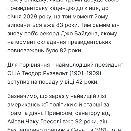
президентську каденцію до кінця, до
січня 2029 року, на той момент йому
виповниться вже 83 роки. Тим самим він
знову поб'є рекорд Джо Байдена, якому
на момент складання президентських
повноважень було 82 роки.
Для порівняння - наймолодший президент
США Теодор Рузвельт (1901-1909)
вступив на посаду у віці 42 роки.
Зазначимо, що зараз у найвищій лізі
американської політики є й старші за
Трампа діячі. Приміром, сенатору від
Айови Чаку Гресслі вже 92 роки, він
безперервно працює в Сенаті з 1981-го, а