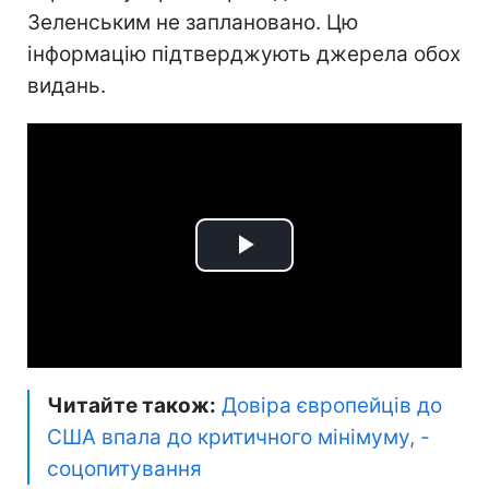
Зеленським не заплановано. Цю
інформацію підтверджують джерела обох
видань.
Play
Video
Читайте також:
Довіра європейців до
США впала до критичного мінімуму, -
соцопитування