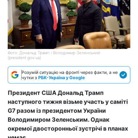
Фото: Дональд Трамп і Володимир Зеленський
(president.gov.ua)
Розумій ситуацію на фронті через факти, а не
чутки з
РБК-Україна у Google
Президент США Дональд Трамп
наступного тижня візьме участь у саміті
G7 разом із президентом України
Володимиром Зеленським. Однак
окремої двосторонньої зустрічі в планах
немає.