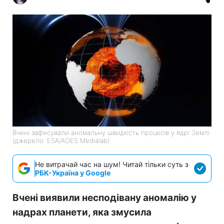
Вчені зафіксували аномальну швидкість процесів у ядрі Землі
(джерело: ESA/AOES Medialab)
Не витрачай час на шум! Читай тільки суть з
РБК-Україна у Google
Вчені виявили несподівану аномалію у
надрах планети, яка змусила