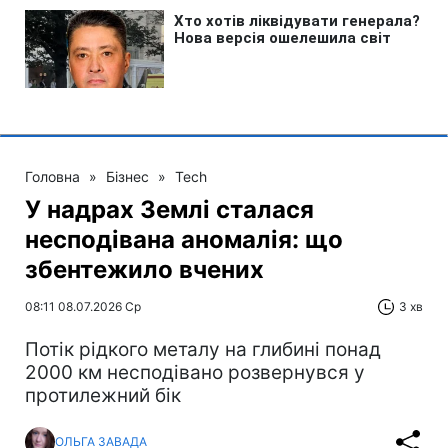
Головна
»
Бізнес
»
Tech
У надрах Землі сталася
несподівана аномалія: що
збентежило вчених
08:11 08.07.2026 Ср
3 хв
Потік рідкого металу на глибині понад
2000 км несподівано розвернувся у
протилежний бік
ОЛЬГА ЗАВАДА