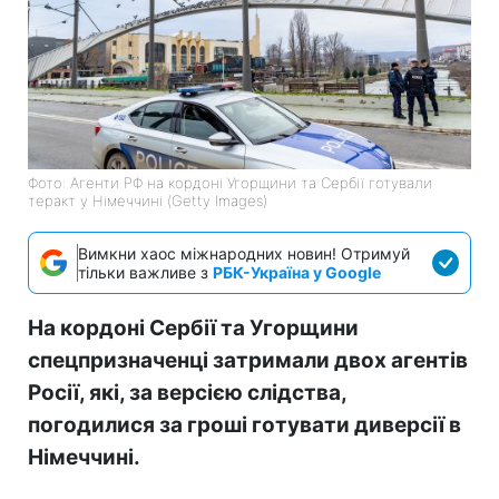
Фото: Агенти РФ на кордоні Угорщини та Сербії готували
теракт у Німеччині (Getty Images)
Вимкни хаос міжнародних новин! Отримуй
тільки важливе з
РБК-Україна у Google
На кордоні Сербії та Угорщини
спецпризначенці затримали двох агентів
Росії, які, за версією слідства,
погодилися за гроші готувати диверсії в
Німеччині.