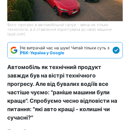
Фото: прогрес в автомобільній галузі - зміна не тільки
технологій, а й ставлення користувача до своєї машини
(audi.com)
Не витрачай час на шум! Читай тільки суть з
РБК-Україна у Google
Автомобіль як технічний продукт
завжди був на вістрі технічного
прогресу. Але від бувалих водіїв все
частіше чуємо: "раніше машини були
краще". Спробуємо чесно відповісти на
питання: "які авто кращі - колишні чи
сучасні?"