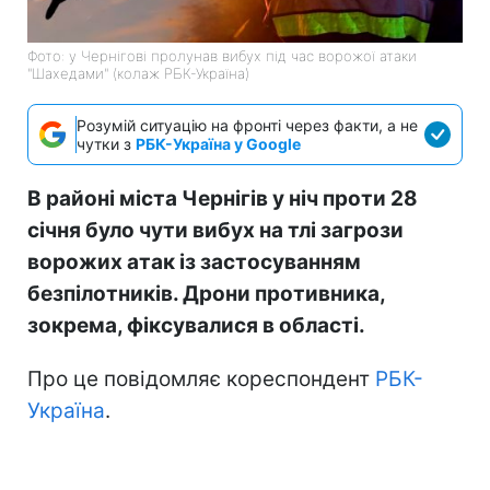
Фото: у Чернігові пролунав вибух під час ворожої атаки
"Шахедами" (колаж РБК-Україна)
Розумій ситуацію на фронті через факти, а не
чутки з
РБК-Україна у Google
В районі міста Чернігів у ніч проти 28
січня було чути вибух на тлі загрози
ворожих атак із застосуванням
безпілотників. Дрони противника,
зокрема, фіксувалися в області.
Про це повідомляє кореспондент
РБК-
Україна
.