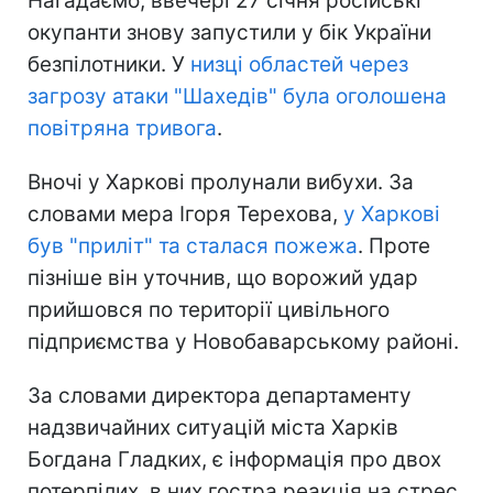
Нагадаємо, ввечері 27 січня російські
окупанти знову запустили у бік України
безпілотники. У
низці областей через
загрозу атаки "Шахедів" була оголошена
повітряна тривога
.
Вночі у Харкові пролунали вибухи. За
словами мера Ігоря Терехова,
у Харкові
був "приліт" та сталася пожежа
. Проте
пізніше він уточнив, що ворожий удар
прийшовся по території цивільного
підприємства у Новобаварському районі.
За словами директора департаменту
надзвичайних ситуацій міста Харків
Богдана Гладких, є інформація про двох
потерпілих, в них гостра реакція на стрес.