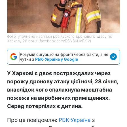
Фото: уточнено наслідки російьского дронового удару по
Харкову 28 січня (facebook.com/DSNSKHARKIV)
Розумій ситуацію на фронті через факти, а не
чутки з
РБК-Україна у Google
У Харкові є двоє постраждалих через
ворожу дронову атаку цієї ночі, 28 січня,
внаслідок чого спалахнула масштабна
пожежа на виробничих приміщеннях.
Серед потерпілих є дитина.
Про це повідомляє
РБК-Україна
з