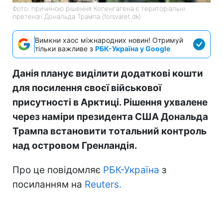
Фото: причиною рішення Копенгагена є територіальні
претензії Дональда Трампа (forsvaret.dk)
Вимкни хаос міжнародних новин! Отримуй
тільки важливе з
РБК-Україна у Google
Данія планує виділити додаткові кошти
для посилення своєї військової
присутності в Арктиці. Рішення ухвалене
через наміри президента США Дональда
Трампа встановити тотальний контроль
над островом Гренландія.
Про це повідомляє
РБК-Україна
з
посиланням на
Reuters.