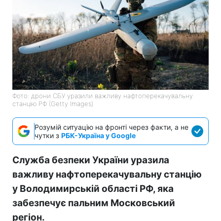
Фото: дрони СБУ уразили важливу нафтоперекачувальну
станцію РФ (Getty Images)
Розумій ситуацію на фронті через факти, а не
чутки з
РБК-Україна у Google
Служба безпеки України уразила
важливу нафтоперекачувальну станцію
у Володимирській області РФ, яка
забезпечує пальним Московський
регіон.