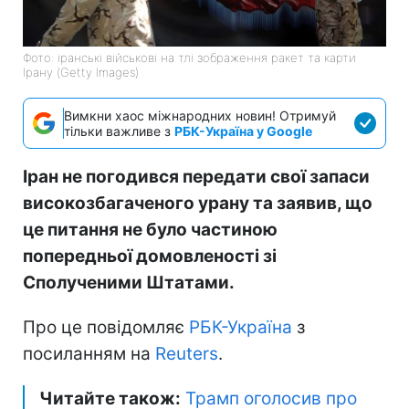
Фото: іранські військові на тлі зображення ракет та карти
Ірану (Getty Images)
Вимкни хаос міжнародних новин! Отримуй
тільки важливе з
РБК-Україна у Google
Іран не погодився передати свої запаси
високозбагаченого урану та заявив, що
це питання не було частиною
попередньої домовленості зі
Сполученими Штатами.
Про це повідомляє
РБК-Україна
з
посиланням на
Reuters
.
Читайте також:
Трамп оголосив про