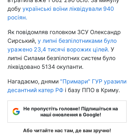
втратила вже 1 062 290 осіб. За минулу
добу
українські воїни ліквідували 940
росіян.
Як повідомляв головком ЗСУ Олександр
Сирський,
у липні безпілотниками було
уражено 23,4 тисячі ворожих цілей.
У
липні Силами безпілотних систем було
ліквідовано 5134 окупанти.
Нагадаємо, днями
"Примари" ГУР уразили
десантний катер РФ
і базу ППО в Криму.
Не пропустіть головне! Підпишіться на
наші оновлення в Google!
Або читайте нас там, де вам зручно!