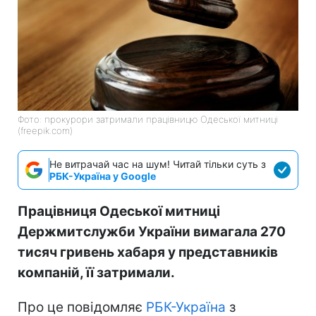
Фото: прокурори затримали працівницю Одеської митниці
(freepik.com)
Не витрачай час на шум! Читай тільки суть з
РБК-Україна у Google
Працівниця Одеської митниці
Держмитслужби України вимагала 270
тисяч гривень хабаря у представників
компаній, її затримали.
Про це повідомляє
РБК-Україна
з