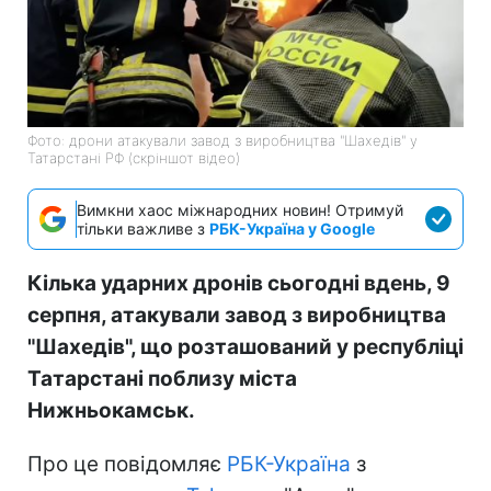
Фото: дрони атакували завод з виробництва "Шахедів" у
Татарстані РФ (скріншот відео)
Вимкни хаос міжнародних новин! Отримуй
тільки важливе з
РБК-Україна у Google
Кілька ударних дронів сьогодні вдень, 9
серпня, атакували завод з виробництва
"Шахедів", що розташований у республіці
Татарстані поблизу міста
Нижньокамськ.
Про це повідомляє
РБК-Україна
з