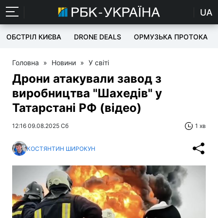
UA
ОБСТРІЛ КИЄВА
DRONE DEALS
ОРМУЗЬКА ПРОТОКА
Головна
»
Новини
»
У світі
Дрони атакували завод з
виробництва "Шахедів" у
Татарстані РФ (відео)
12:16 09.08.2025 Сб
1 хв
КОСТЯНТИН ШИРОКУН