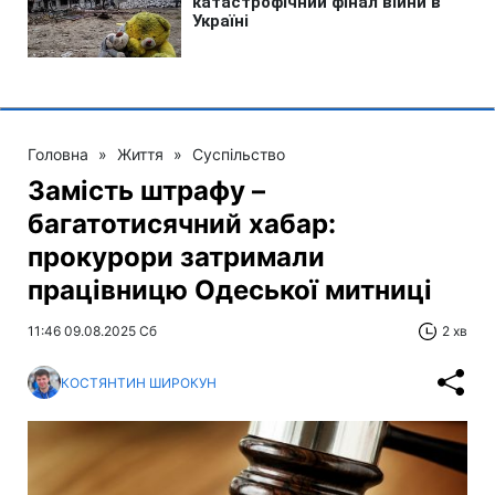
Головна
»
Життя
»
Суспільство
Замість штрафу –
багатотисячний хабар:
прокурори затримали
працівницю Одеської митниці
11:46 09.08.2025 Сб
2 хв
КОСТЯНТИН ШИРОКУН