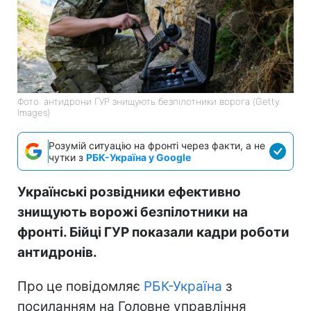
Фото: антидрони ГУР знищують безпілотники ворога (Getty
Images)
Розумій ситуацію на фронті через факти, а не
чутки з
РБК-Україна у Google
Українські розвідники ефективно
знищують ворожі безпілотники на
фронті. Бійці ГУР показали кадри роботи
антидронів.
Про це повідомляє
РБК-Україна
з
посиланням на Головне управління