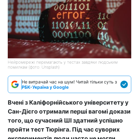
Нейромережі перемагають у тестах завдяки людським
помилкам (фото: Unsplash)
Не витрачай час на шум! Читай тільки суть з
РБК-Україна у Google
Вчені з Каліфорнійського університету у
Сан-Дієго отримали перші вагомі докази
того, що сучасний ШІ здатний успішно
пройти тест Тюрінга. Під час суворих
експериментів люди часто не могли