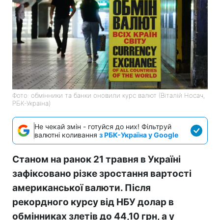
Фото: обмінники та банки оновили курс валют (Віталій Носач,
РБК-Україна)
Не чекай змін - готуйся до них! Фільтруй
валютні коливання
з РБК-Україна у Google
Станом на ранок 21 травня в Україні
зафіксовано різке зростання вартості
американської валюти. Після
рекордного курсу від НБУ долар в
обмінниках злетів до 44,10 грн, а у