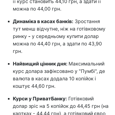
її курс становить 44,10 грн, а здати її
можна по 44,00 грн.
Динаміка в касах банків:
Зростання
тут менш відчутне, ніж на готівковому
ринку
-
у середньому купити долар
можна по 44,40 грн, а здати по 43,90
грн.
Найвищий цінник дня:
Максимальний
курс долара зафіксовано у "Пумбі", де
валюта в касах додала 10 копійок і
коштує 44,60 грн.
Курси у ПриватБанку:
Готівковий
долар зріс на 5 копійок до 44,45 грн (на
картках - 44,44 грн), а готівковий євро