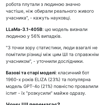
робота плутали з людиною значно
частіше, ніж обирали реального живого
учасника", - кажуть науковці.
LLaMa-3.1-405B
: цю модель визнали
людиною у 56% випадків.
"З точки зору статистики, люди взагалі не
помітили різниці між цим ШІ та справжнім
учасником", - уточнили дослідники.
Базові та старі моделі
: класичний бот
1960-х років ELIZA (23%) та популярна
модель GPT-4o (21%) повністю провалили
іспит - їх "розкусили" майже одразу.
Чому ШІ перемагає?