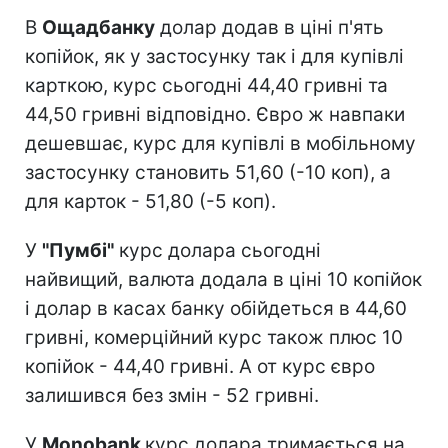
В
Ощадбанку
долар додав в ціні п'ять
копійок, як у застосунку так і для купівлі
карткою, курс сьогодні 44,40 гривні та
44,50 гривні відповідно. Євро ж навпаки
дешевшає, курс для купівлі в мобільному
застосунку становить 51,60 (-10 коп), а
для карток - 51,80 (-5 коп).
У
"Пумбі"
курс долара сьогодні
найвищий, валюта додала в ціні 10 копійок
і долар в касах банку обійдеться в 44,60
гривні, комерційний курс також плюс 10
копійок - 44,40 гривні. А от курс євро
залишився без змін - 52 гривні.
У
Monobank
курс долара тримається на