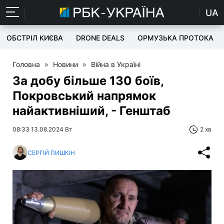
UA
ОБСТРІЛ КИЄВА
DRONE DEALS
ОРМУЗЬКА ПРОТОКА
Головна
»
Новини
»
Війна в Україні
За добу більше 130 боїв,
Покровський напрямок
найактивніший, - Генштаб
08:33 13.08.2024 Вт
2 хв
СЕРГІЙ ПИШКІН