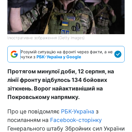
Ілюстративне зображення (Getty Images)
Розумій ситуацію на фронті через факти, а не
чутки з
РБК-Україна у Google
Протягом минулої доби, 12 серпня, на
лінії фронту відбулось 134 бойових
зіткнень. Ворог найактивніший на
Покровському напрямку.
Про це повідомляє
РБК-Україна
з
посиланням на
Facebook-сторінку
Генерального штабу Збройних сил України