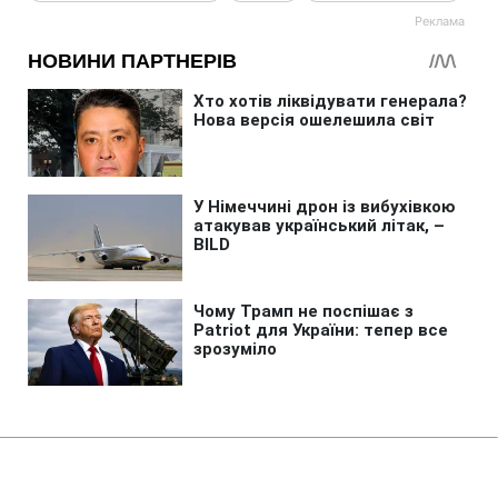
Головна
»
Життя
»
Суспільство