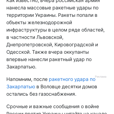
Как известно, вчера российская армия
нанесла массовые ракетные удары по
территории Украины. Ракеты попали в
объекты железнодорожной
инфраструктуры в целом ряде областей,
в частности Львовской,
Днепропетровской, Кировоградской и
Одесской. Также вчера оккупанты
впервые нанесли ракетный удар по
Закарпатью.
Напомним, после
ракетного удара по
Закарпатью
в Воловце десятки домов
остались без газоснабжения.
Срочные и важные сообщения о войне
России против Украины читайте на канале