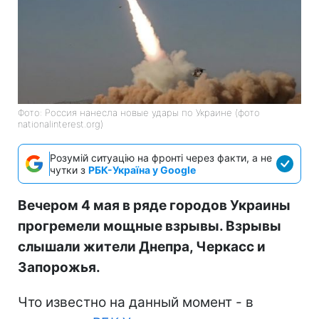
Фото: Россия нанесла новые удары по Украине (фото
nationalinterest.org)
Розумій ситуацію на фронті через факти, а не
чутки з
РБК-Україна у Google
Вечером 4 мая в ряде городов Украины
прогремели мощные взрывы. Взрывы
слышали жители Днепра, Черкасс и
Запорожья.
Что известно на данный момент - в