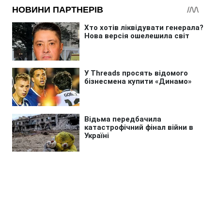
Шоу бізнес
»
"Ми більше не разом": зірка