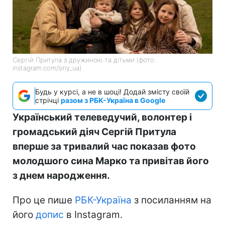
Сергій Притула з дружиною та дітьми (фото:
instagram.com/siriy_ua)
Будь у курсі, а не в шоці! Додай змісту своїй
стрічці
разом з РБК-Україна в Google
Український телеведучий, волонтер і
громадський діяч Сергій Притула
вперше за тривалий час показав фото
молодшого сина Марко та привітав його
з днем народження.
Про це пише
РБК-Україна
з посиланням на
його
допис
в Instagram.