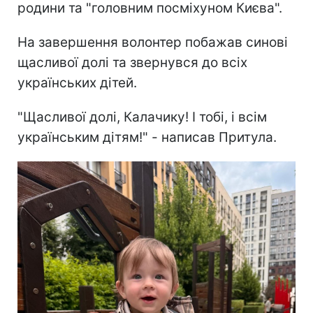
родини та "головним посміхуном Києва".
На завершення волонтер побажав синові
щасливої долі та звернувся до всіх
українських дітей.
"Щасливої долі, Калачику! І тобі, і всім
українським дітям!" - написав Притула.