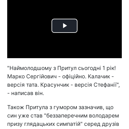
Play
Video
"Наймолодшому з Притул сьогодні 1 рік!
Марко Сергійович - офіційно. Калачик -
версія тата. Красунчик - версія Стефанії",
- написав він.
Також Притула з гумором зазначив, що
син уже став "беззаперечним володарем
призу глядацьких симпатій" серед друзів