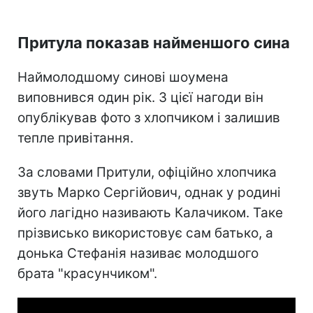
Притула показав найменшого сина
Наймолодшому синові шоумена
виповнився один рік. З цієї нагоди він
опублікував фото з хлопчиком і залишив
тепле привітання.
За словами Притули, офіційно хлопчика
звуть Марко Сергійович, однак у родині
його лагідно називають Калачиком. Таке
прізвисько використовує сам батько, а
донька Стефанія називає молодшого
брата "красунчиком".