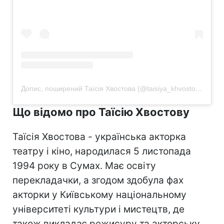
Допис, поширений Таїсія Хвостова (@taisiya_khvostova)
Що відомо про Таїсію Хвостову
Таїсія Хвостова - українська акторка
театру і кіно, народилася 5 листопада
1994 року в Сумах. Має освіту
перекладачки, а згодом здобула фах
акторки у Київському національному
університеті культури і мистецтв, де
також викладає режисуру та акторську