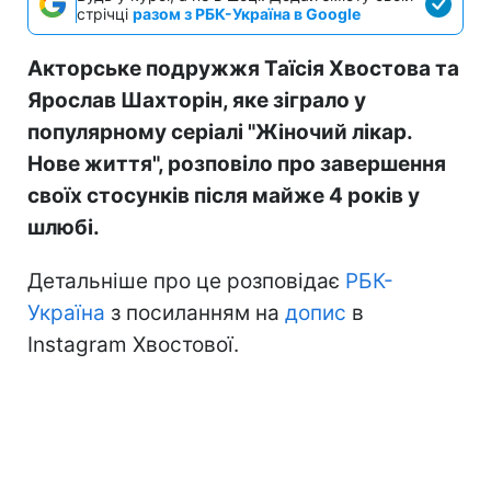
стрічці
разом з РБК-Україна в Google
Акторське подружжя Таїсія Хвостова та
Ярослав Шахторін, яке зіграло у
популярному серіалі "Жіночий лікар.
Нове життя", розповіло про завершення
своїх стосунків після майже 4 років у
шлюбі.
Детальніше про це розповідає
РБК-
Україна
з посиланням на
допис
в
Instagram Хвостової.