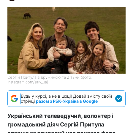
Сергій Притула з дружиною та дітьми (фото:
instagram.com/siriy_ua)
Будь у курсі, а не в шоці! Додай змісту своїй
стрічці
разом з РБК-Україна в Google
Український телеведучий, волонтер і
громадський діяч Сергій Притула