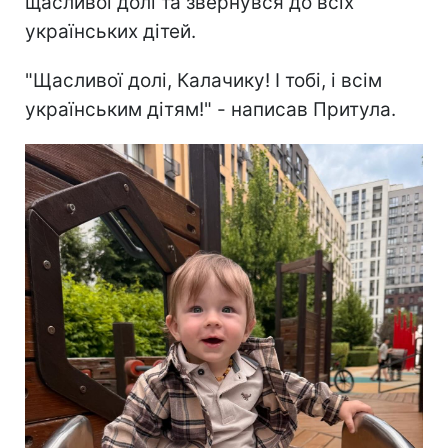
щасливої долі та звернувся до всіх
українських дітей.
"Щасливої долі, Калачику! І тобі, і всім
українським дітям!" - написав Притула.