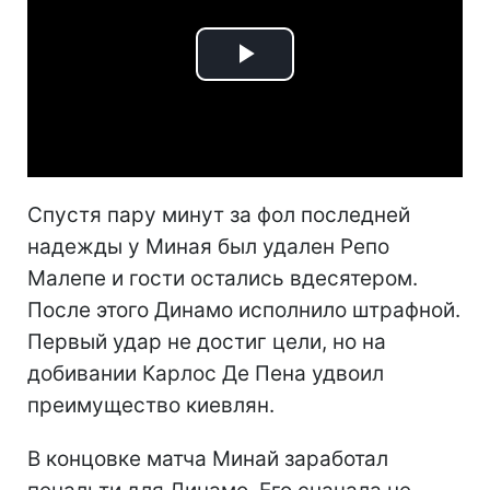
Play
Video
Спустя пару минут за фол последней
надежды у Миная был удален Репо
Малепе и гости остались вдесятером.
После этого Динамо исполнило штрафной.
Первый удар не достиг цели, но на
добивании Карлос Де Пена удвоил
преимущество киевлян.
В концовке матча Минай заработал