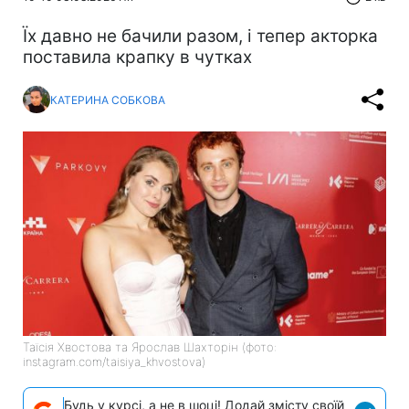
Їх давно не бачили разом, і тепер акторка
поставила крапку в чутках
КАТЕРИНА СОБКОВА
Таїсія Хвостова та Ярослав Шахторін (фото:
instagram.com/taisiya_khvostova)
Будь у курсі, а не в шоці! Додай змісту своїй