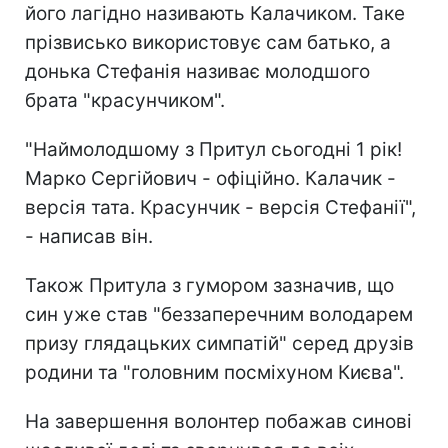
його лагідно називають Калачиком. Таке
прізвисько використовує сам батько, а
донька Стефанія називає молодшого
брата "красунчиком".
"Наймолодшому з Притул сьогодні 1 рік!
Марко Сергійович - офіційно. Калачик -
версія тата. Красунчик - версія Стефанії",
- написав він.
Також Притула з гумором зазначив, що
син уже став "беззаперечним володарем
призу глядацьких симпатій" серед друзів
родини та "головним посміхуном Києва".
На завершення волонтер побажав синові