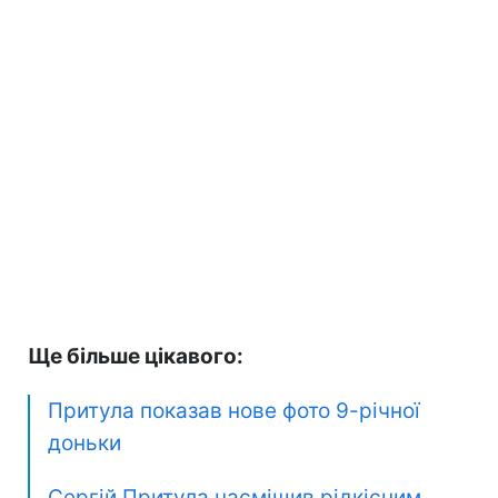
Ще більше цікавого:
Притула показав нове фото 9-річної
доньки
Сергій Притула насмішив рідкісним