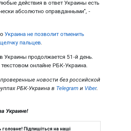
любые действия в ответ Украины есть
ически абсолютно оправданными", -
то
Украина не позволит отменить
 щелчку пальцев
.
в Украины продолжается 51-й день.
в текстовом онлайне РБК-Украина.
 проверенные новости без российской
руппах РБК-Украина в
Telegram
и
Viber
.
ва Украине!
ь головне! Підпишіться на наші