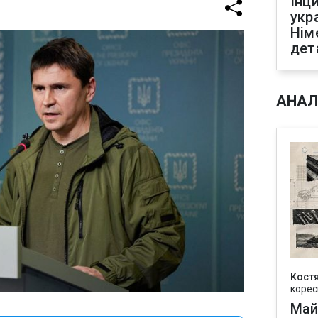
Інц
укр
Нім
дет
АНАЛ
Кост
корес
Май