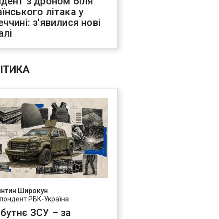
идент з дроном біля
аїнського літака у
еччині: з'явилися нові
алі
ІТИКА
янтин Широкун
пондент РБК-Україна
бутнє ЗСУ – за