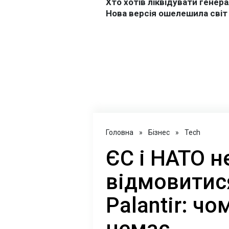
Головна
»
Бізнес
»
Tech
ЄС і НАТО 
відмовитися
Palantir: чо
немає