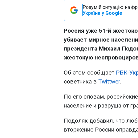
Розумій ситуацію на фро
Україна у Google
Россия уже 51-й жестоко
убивает мирное населени
президента Михаил Подол
жестокую неспровоцирова
Об этом сообщает
РБК-Ук
советника в
Twittwer
.
По его словам, российски
население и разрушают гр
Подоляк добавил, что люб
вторжение России оправд