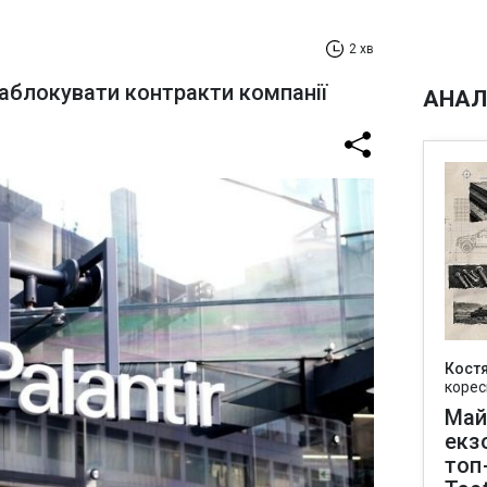
2 хв
аблокувати контракти компанії
АНАЛ
Кост
корес
Май
екз
топ