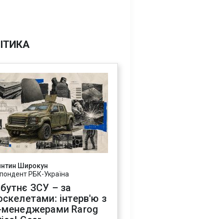
ІТИКА
янтин Широкун
пондент РБК-Україна
бутнє ЗСУ – за
оскелетами: інтерв'ю з
-менеджерами Rarog