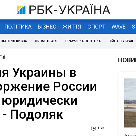
ПОЛІТИКА
БІЗНЕС
ЖИТТЯ
СПОРТ
WAVE
S
ОБСТРІЛ КИЄВА
DRONE DEALS
ОРМУЗЬКА ПРОТОКА
ВІЙНА В УКРАЇНІ
їні
НОВИ
ия Украины в
торжение России
 юридически
 - Подоляк
1 хв