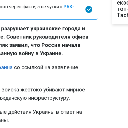
екз
нті через факти, а не чутки з
РБК-
топ
Tact
 разрушает украинские города и
е. Советник руководителя офиса
як заявил, что Россия начала
нную войну в Украине.
раина
со ссылкой на заявление
е войска жестоко убивают мирное
ажданскую инфраструктуру.
ые действия Украины в ответ на
аны.