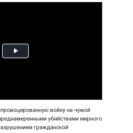
Play
Video
спровоцированную войну на чужой
 преднамеренными убийствами мирного
разрушением гражданской