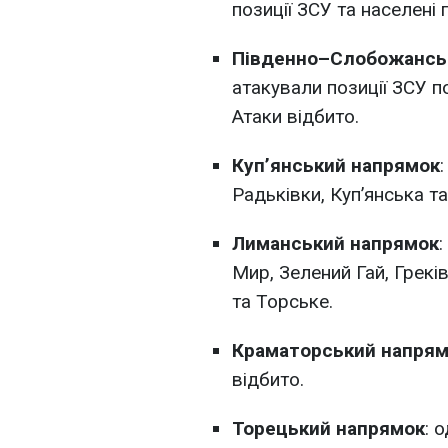
позиції ЗСУ та населені 
Південно–Слобожансь
атакували позиції ЗСУ п
Атаки відбито.
Куп’янський напрямок
Радьківки, Куп’янська т
Лиманський напрямок
Мир, Зелений Гай, Грекі
та Торське.
Краматорський напря
відбито.
Торецький напрямок
: 