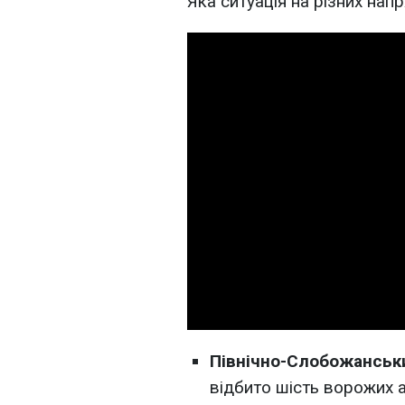
Яка ситуація на різних нап
Північно-Слобожанськи
відбито шість ворожих а