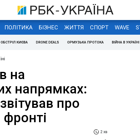
ПОЛІТИКА
БІЗНЕС
ЖИТТЯ
СПОРТ
WAVE
S
ОБСТРІЛ КИЄВА
DRONE DEALS
ОРМУЗЬКА ПРОТОКА
ВІЙНА В УКРАЇНІ
їні
в на
их напрямках:
звітував про
 фронті
2 хв