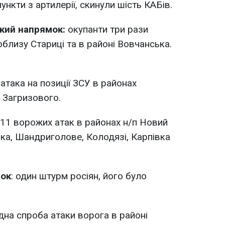
пункти з артилерії, скинули шість КАБів.
кий напрямок:
окупанти три рази
облизу Стариці та в районі Вовчанська.
: атака на позиції ЗСУ в районах
а Загризового.
: 11 ворожих атак в районах н/п Новий
вка, Шандриголове, Колодязі, Карпівка
мок
: один штурм росіян, його було
одна спроба атаки ворога в районі