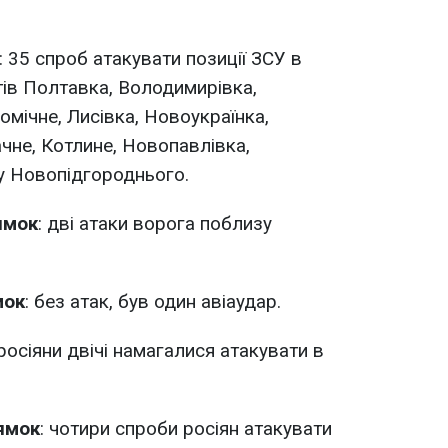
: 35 спроб атакувати позиції ЗСУ в
тів Полтавка, Володимирівка,
мічне, Лисівка, Новоукраїнка,
чне, Котлине, Новопавлівка,
ку Новопідгороднього.
ямок
: дві атаки ворога поблизу
мок
: без атак, був один авіаудар.
 росіяни двічі намагалися атакувати в
ямок
: чотири спроби росіян атакувати