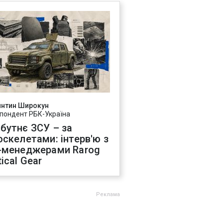
янтин Широкун
пондент РБК-Україна
бутнє ЗСУ – за
оскелетами: інтерв'ю з
-менеджерами Rarog
ical Gear