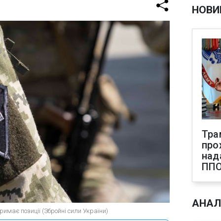
НОВИ
Тра
про
над
ПП
АНАЛ
имає позиції (Збройні сили України)