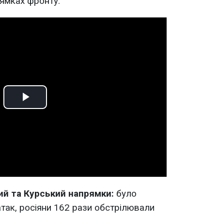
рямках фронту:
Play
Video
й та Курський напрямки:
було
так, росіяни 162 рази обстрілювали