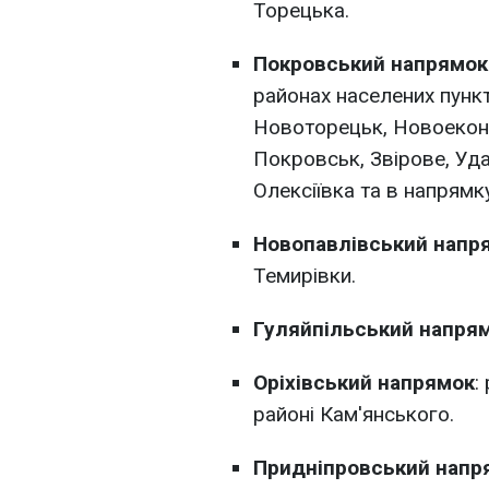
Торецька.
Покровський напрямок
районах населених пунк
Новоторецьк, Новоеконо
Покровськ, Звірове, Уда
Олексіївка та в напрям
Новопавлівський напр
Темирівки.
Гуляйпільський напря
Оріхівський напрямок
:
районі Кам'янського.
Придніпровський напр