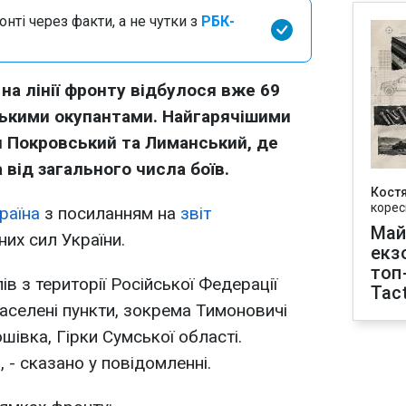
нті через факти, а не чутки з
РБК-
 на лінії фронту відбулося вже 69
ськими окупантами. Найгарячішими
 Покровський та Лиманський, де
 від загального числа боїв.
Кост
корес
раїна
з посиланням на
звіт
Май
их сил України.
екз
топ
ів з території Російської Федерації
Tact
селені пункти, зокрема Тимоновичі
шівка, Гірки Сумської області.
 - сказано у повідомленні.