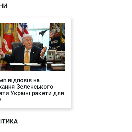
НИ
мп відповів на
хання Зеленського
ати Україні ракети для
О
ІТИКА