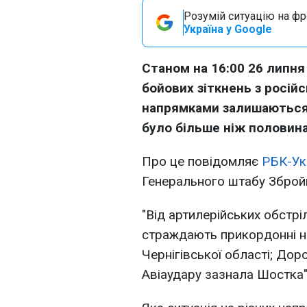
Розумій ситуацію на фро
Україна у Google
Станом на 16:00 26 липня
бойових зіткнень з росій
напрямками залишаються
було більше ніж половина
Про це повідомляє
РБК-Ук
Генерального штабу Збройн
"Від артилерійських обстріл
страждають прикордонні на
Чернігівської області; Доро
Авіаудару зазнала Шостка",