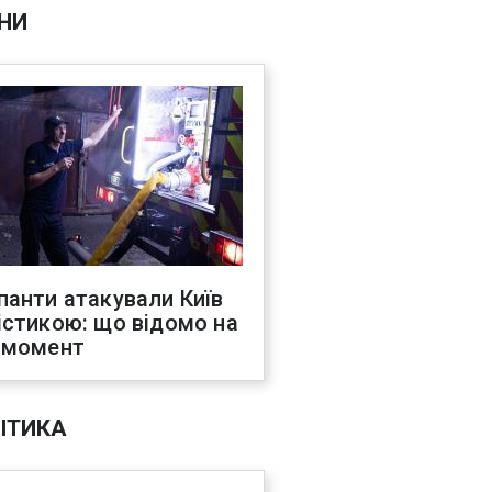
НИ
панти атакували Київ
істикою: що відомо на
 момент
ІТИКА