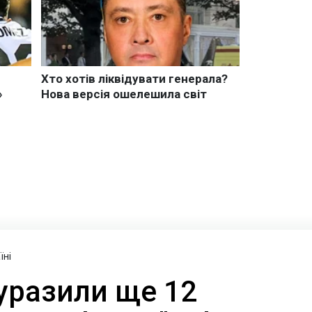
їні
уразили ще 12