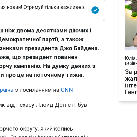
их новин! Отримуй тільки важливе з
ш ніж двома десятками діючих і
Демократичної партії, а також
зниками президента Джо Байдена.
каже, що президент повинен
Юлія
керів
рчу кампанію. На думку деяких з
За р
ти про це на поточному тижні.
жал
інт
раїна
з посиланням на
CNN
Ген
к від Техасу Ллойд Доггетт був
.
рчого округу, який колись