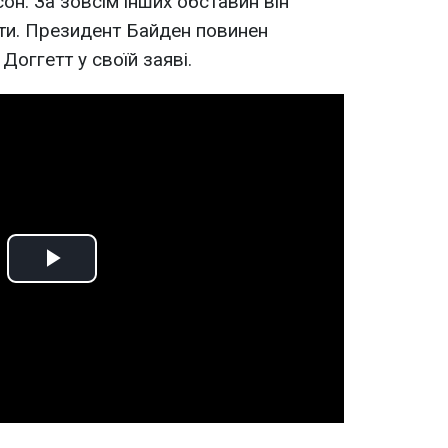
н. За зовсім інших обставин він
іти. Президент Байден повинен
Доггетт у своїй заяві.
Play
Video