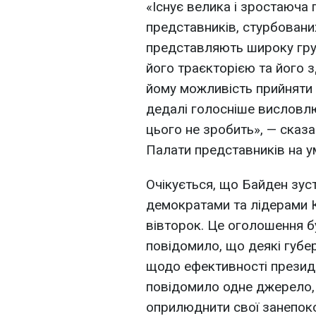
«Існує велика і зростаюча
представників, стурбован
представляють широку гру
його траєкторією та його 
йому можливість прийняти 
дедалі голосніше висловлю
цього не зробить», — сказ
Палати представників на у
Очікується, що Байден зус
демократами та лідерами К
вівторок. Це оголошення б
повідомило, що деякі губ
щодо ефективності президе
повідомило одне джерело, 
оприлюднити свої занепок