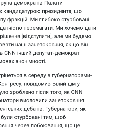
 група демократів Палати
их кандидатурою президента, що
пу фракцій. Ми глибоко стурбовані
здатністю перемагати. Ми хочемо дати
рішення [відступити], але ми будемо
вати наші занепокоєння, якщо він
ав CNN інший депутат-демократ
мовах анонімності.
трінеться в середу з губернаторами-
онгресу, повідомив Білий дім у
уло зроблено після того, як CNN
ернатори висловили занепокоєння
нтських дебатів. Губернатори, як
були стурбовані тим, щоб
оєння через побоювання, що це