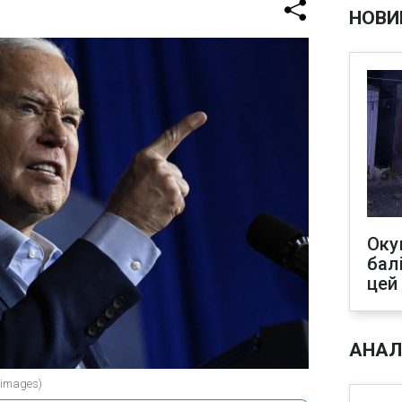
НОВИ
Оку
бал
цей
АНАЛ
 images)