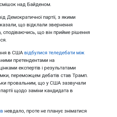
смішок над Байденом.
від Демократичної партії, з якими
сказали, що відклали звернення
 сподіваючись, що він прийме рішення
ся.
рвня в США
відбулися теледебати між
вними претендентами на
цінками експертів і результатами
мки, переможцем дебатів став Трамп.
льки провальним, що у США зазвучали
партії щодо заміни кандидата в
ив
невдало, проте не планує зніматися