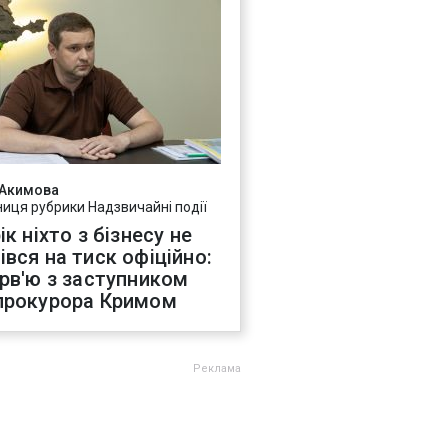
 Акимова
ниця рубрики Надзвичайні події
ік ніхто з бізнесу не
івся на тиск офіційно:
ерв'ю з заступником
прокурора Кримом