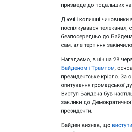
призведе до подальших на
Діючі і колишні чиновники 
поспілкувався телеканал, 
безпосередньо до Байдена,
сам, але терпіння закінчило
Нагадаємо, в ніч на 28 че
Байденом і Трампом
, осно
президентське крісло. За о
опитування громадської ду
Виступ Байдена був насті
заклики до Демократичної 
президенти.
Байден визнав, що
виступ