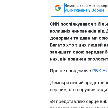
Вимкни хаос міжнародн
РБК-Україна у Google
CNN поспілкувався з біль
колишніх чиновників від 
донорами та давніми сою
Багато хто з цих людей 
залишити свою передвибо
них, він повинен оголоси
Про це повідомляє
РБК-Ук
Демократичний представни
першим, хто порушив ряди 
«Я представляю серце вибо