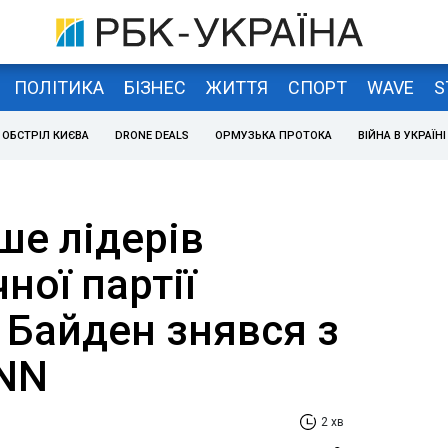
ПОЛІТИКА
БІЗНЕС
ЖИТТЯ
СПОРТ
WAVE
S
ОБСТРІЛ КИЄВА
DRONE DEALS
ОРМУЗЬКА ПРОТОКА
ВІЙНА В УКРАЇНІ
ше лідерів
ої партії
 Байден знявся з
CNN
2 хв