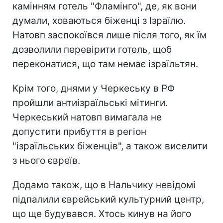
камінням готель "Фламінго", де, як вони
думали, ховаються біженці з Ізраїлю.
Натовп заспокоївся лише після того, як їм
дозволили перевірити готель, щоб
переконатися, що там немає ізраїльтян.
Крім того, днями у Черкеську в РФ
пройшли антиізраїльські мітинги.
Черкеський натовп вимагала не
допустити прибуття в регіон
"ізраїльських біженців", а також виселити
з нього євреїв.
Додамо також, що в Нальчику невідомі
підпалили єврейський культурний центр,
що ще будувався. Хтось кинув на його