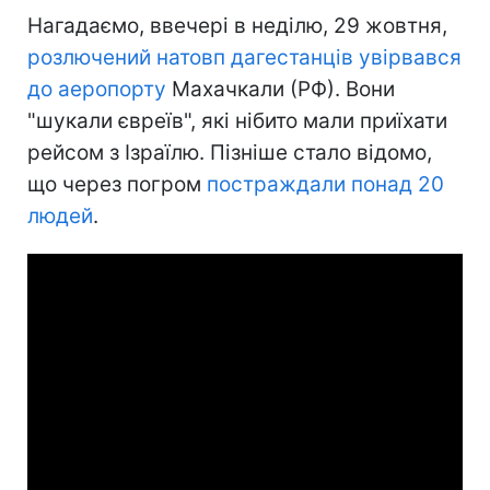
Нагадаємо, ввечері в неділю, 29 жовтня,
розлючений натовп дагестанців увірвався
до аеропорту
Махачкали (РФ). Вони
"шукали євреїв", які нібито мали приїхати
рейсом з Ізраїлю. Пізніше стало відомо,
що через погром
постраждали понад 20
людей
.