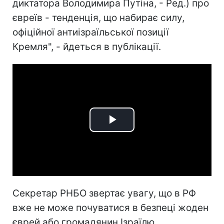
диктатора Володимира Путіна, - Ред.) про
євреїв - тенденція, що набирає силу,
офіційної антиізраїльської позиції
Кремля", - йдеться в публікації.
Play
Video
Секретар РНБО звертає увагу, що в РФ
вже не може почуватися в безпеці жоден
єврей або громадянин Ізраїлю.