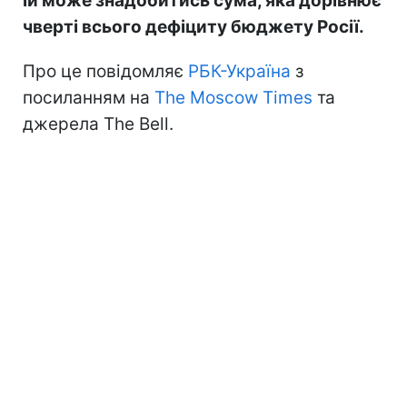
їй може знадобитись сума, яка дорівнює
чверті всього дефіциту бюджету Росії.
Про це повідомляє
РБК-Україна
з
посиланням на
The Moscow Times
та
джерела The Bell.