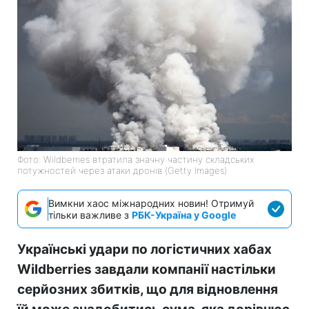
Фото: Wildberries втратила значну частину складських
потужностей через атаки дронів (Getty Images)
Вимкни хаос міжнародних новин! Отримуй
тільки важливе з
РБК-Україна у Google
Українські удари по логістичних хабах
Wildberries завдали компанії настільки
серйозних збитків, що для відновлення