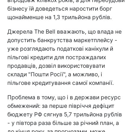
впродовж кількох років, а для перебудови
бізнесу їй доведеться наростити борг
щонайменше на 1,3 трильйона рублів.
Джерела The Bell вважають, що влада не
допустить банкрутства маркетплейсу -
уже розглядають податкові канікули й
пільгові кредити для постраждалих
продавців, дозвіл використовувати
склади "Пошти Росії", а можливо, і
пільгове кредитування самої компанії.
Проблема в тому, що і в держави ресурс
обмежений: за перше півріччя дефіцит
бюджету РФ сягнув 5,7 трильйона рублів
- у півтора раза більше за річний план, а
до кінця року, за прогнозами, може