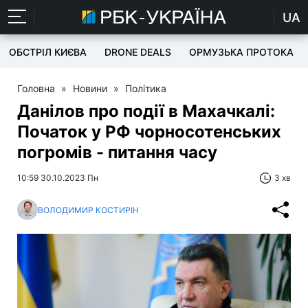
UA
ОБСТРІЛ КИЄВА
DRONE DEALS
ОРМУЗЬКА ПРОТОКА
Головна
»
Новини
»
Політика
Данілов про події в Махачкалі:
Початок у РФ чорносотенських
погромів - питання часу
10:59 30.10.2023 Пн
3 хв
ВОЛОДИМИР КОСТИРІН