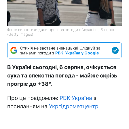
Фото: синоптики дали прогноз погоди в Україні на 6 серпня
(Getty Images)
Стихія не застане зненацька! Слідкуй за
змінами погоди з
РБК-Україна у Google
В Україні сьогодні, 6 серпня, очікується
суха та спекотна погода - майже скрізь
прогріє до +38°.
Про це повідомляє
РБК-Україна
з
посиланням на
Укргідрометцентр
.