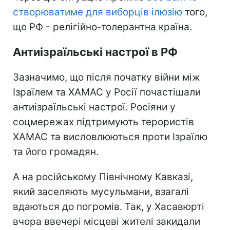
створюватиме для виборців ілюзію
того,
що РФ - релігійно-толерантна країна.
Антиізраїльські настрої в РФ
Зазначимо, що після початку війни між
Ізраїлем та ХАМАС у Росії почастішали
антиізраїльські настрої. Росіяни у
соцмережах підтримують терористів
ХАМАС та висловлюються проти Ізраїлю
та його громадян.
А на російському Північному Кавказі,
який заселяють мусульмани, взагалі
вдаються до погромів. Так, у Хасавюрті
вчора ввечері місцеві жителі закидали