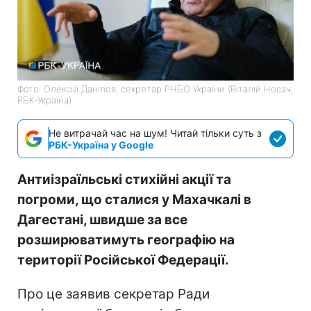
Фото: Олексій Данілов, секретар РНБО України (Віталій Носач,
РБК-Україна)
Не витрачай час на шум! Читай тільки суть з
РБК-Україна у Google
Антиізраїльські стихійні акції та
погроми, що сталися у Махачкалі в
Дагестані, швидше за все
розширюватимуть географію на
території Російської Федерації.
Про це заявив секретар Ради