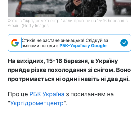
Фото: в "Укргідрометцентрі" дали прогноз на 15-16 березня в
Україні (Getty Images)
Стихія не застане зненацька! Слідкуй за
змінами погоди з
РБК-Україна у Google
На вихідних, 15-16 березня, в Україну
прийде різке похолодання зі снігом. Воно
протримається ні один і навіть ні два дні.
Про це
РБК-Україна
з посиланням на
"
Укргідрометцентр
".