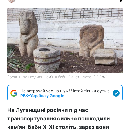
Росіяни пошкодили кам’яні баби X-XI ст. (фото: РОСзмі)
Не витрачай час на шум! Читай тільки суть з
РБК-Україна у Google
На Луганщині росіяни під час
транспортування сильно пошкодили
кам’яні баби X-XI століть, зараз вони