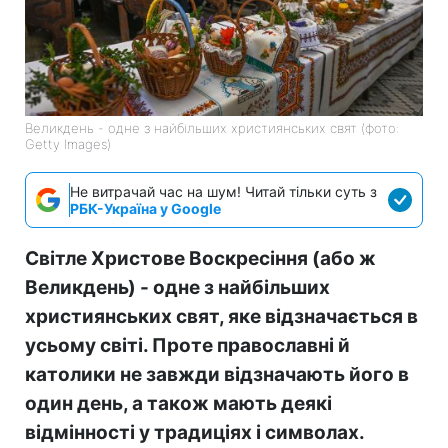
Великдень - одне з найбільших християнських свят (фото:
Getty Images)
Не витрачай час на шум! Читай тільки суть з
РБК-Україна у Google
Світле Христове Воскресіння (або ж
Великдень) - одне з найбільших
християнських свят, яке відзначається в
усьому світі. Проте православні й
католики не завжди відзначають його в
один день, а також мають деякі
відмінності у традиціях і символах.