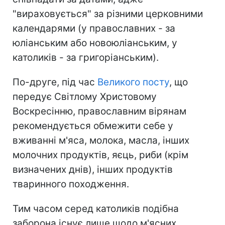
"вираховується" за різними церковними
календарями (у православних - за
юліанським або новоюліанським, у
католиків - за григоріанським).
По-друге, під час
Великого посту
, що
передує Світлому Христовому
Воскресінню, православним вірянам
рекомендується обмежити себе у
вживанні м'яса, молока, масла, інших
молочних продуктів, яєць, риби (крім
визначених днів), інших продуктів
тваринного походження.
Тим часом серед католиків подібна
заборона існує лише щодо м'ясних