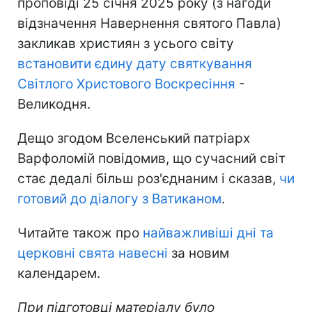
проповіді 25 січня 2025 року (з нагоди
відзначення Навернення святого Павла)
закликав християн з усього світу
встановити єдину дату святкування
Світлого Христового Воскресіння
-
Великодня.
Дещо згодом Вселенський патріарх
Варфоломій повідомив, що сучасний світ
стає дедалі більш роз'єднаним і сказав,
чи
готовий до діалогу з Ватиканом
.
Читайте також про
найважливіші дні та
церковні свята навесні
за новим
календарем.
При підготовці матеріалу було