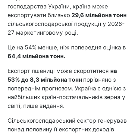
господарства України, країна може
експортувати близько
29,6 мільйона тонн
сільськогосподарської продукції у 2026-
27 маркетинговому році.
Це на 54% менше, ніж попередня оцінка в
64,4 мільйона тонн.
Експорт пшениці може скоротитися
на
53% до 8,3 мільйона тонн
порівняно з
попереднім прогнозом. Україна є однією з
найбільших країн-постачальників зерна у
світі, пише видання.
Сільськогосподарський сектор генерував
понад половину її експортних доходів