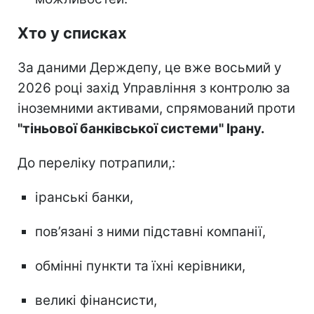
Хто у списках
За даними Держдепу, це вже восьмий у
2026 році захід Управління з контролю за
іноземними активами, спрямований проти
"тіньової банківської системи" Ірану.
До переліку потрапили,:
іранські банки,
пов’язані з ними підставні компанії,
обмінні пункти та їхні керівники,
великі фінансисти,