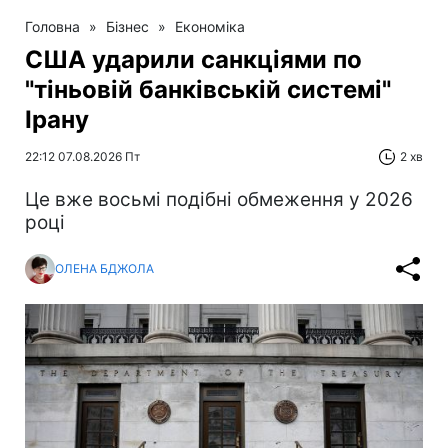
Головна
»
Бізнес
»
Економіка
США ударили санкціями по
"тіньовій банківській системі"
Ірану
22:12 07.08.2026 Пт
2 хв
Це вже восьмі подібні обмеження у 2026
році
ОЛЕНА БДЖОЛА