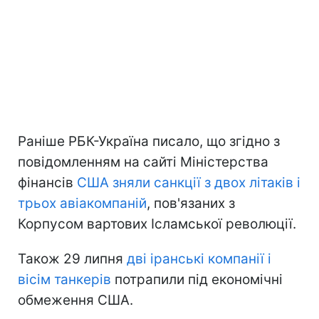
Раніше РБК-Україна писало, що згідно з
повідомленням на сайті Міністерства
фінансів
США зняли санкції з двох літаків і
трьох авіакомпаній
, пов'язаних з
Корпусом вартових Ісламської революції.
Також 29 липня
дві іранські компанії і
вісім танкерів
потрапили під економічні
обмеження США.