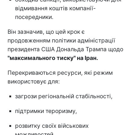
відмивання коштів компанії-
посередники.
Він зазначив, що цей крок є
продовженням політики адміністрації
президента США Дональда Трампа щодо
"максимального тиску" на Іран.
Перекриваються ресурси, які режим
використовує для:
загрози регіональній стабільності,
підтримки тероризму,
розвитку своїх військових
можливостей.