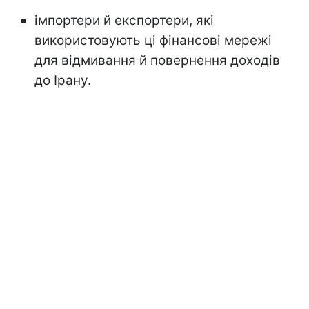
імпортери й експортери, які
використовують ці фінансові мережі
для відмивання й повернення доходів
до Ірану.