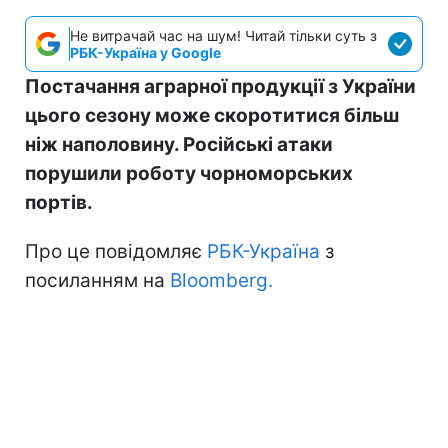
Не витрачай час на шум! Читай тільки суть з
РБК-Україна у Google
Постачання аграрної продукції з України
цього сезону може скоротитися більш
ніж наполовину. Російські атаки
порушили роботу чорноморських
портів.
Про це повідомляє
РБК-Україна
з
посиланням на
Bloomberg.