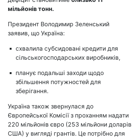
мільйонів тонн.
Президент Володимир Зеленський
заявив, що Україна:
схвалила субсидовані кредити для
сільськогосподарських виробників,
планує подальші заходи щодо
збільшення потужностей для
зберігання.
Україна також звернулася до
Європейської Комісії з проханням надати
220 мільйонів євро (253 мільйони доларів
США) у вигляді грантів. Це потрібно для