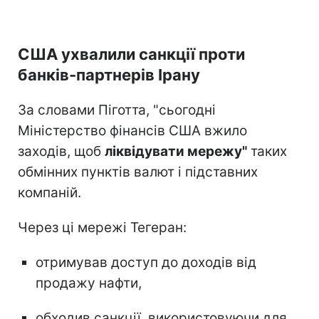
США ухвалили санкції проти
банків-партнерів Ірану
За словами Піготта, "сьогодні
Міністерство фінансів США вжило
заходів, щоб
ліквідувати мережу"
таких
обмінних пунктів валют і підставних
компаній.
Через ці мережі Тегеран:
отримував доступ до доходів від
продажу нафти,
обходив санкції, використовуючи для