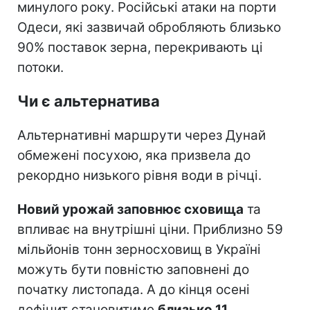
минулого року. Російські атаки на порти
Одеси, які зазвичай обробляють близько
90% поставок зерна, перекривають ці
потоки.
Чи є альтернатива
Альтернативні маршрути через Дунай
обмежені посухою, яка призвела до
рекордно низького рівня води в річці.
Новий урожай заповнює сховища
та
впливає на внутрішні ціни. Приблизно 59
мільйонів тонн зерносховищ в Україні
можуть бути повністю заповнені до
початку листопада. А до кінця осені
дефіцит становитиме
близько 11