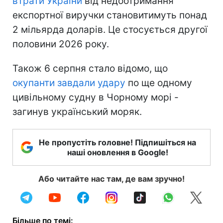
втрати України
від недоотримання
експортної виручки становитимуть понад
2 мільярда доларів. Це стосується другої
половини 2026 року.
Також 6 серпня стало відомо, що
окупанти завдали удару
по ще одному
цивільному судну в Чорному морі -
загинув український моряк.
Не пропустіть головне! Підпишіться на
наші оновлення в Google!
Або читайте нас там, де вам зручно!
Більше по темі: