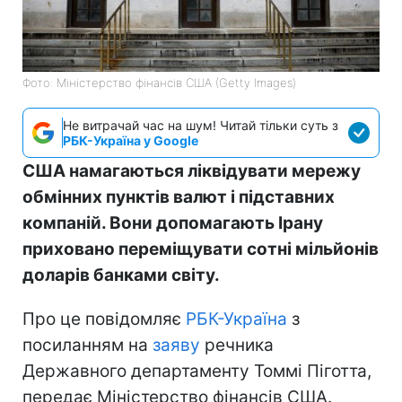
Фото: Міністерство фінансів СШA (Getty Images)
Не витрачай час на шум! Читай тільки суть з
РБК-Україна у Google
США намагаються ліквідувати мережу
обмінних пунктів валют і підставних
компаній. Вони допомагають Ірану
приховано переміщувати сотні мільйонів
доларів банками світу.
Про це повідомляє
РБК-Україна
з
посиланням на
заяву
речника
Державного департаменту Томмі Піготта,
передає Міністерство фінансів США.