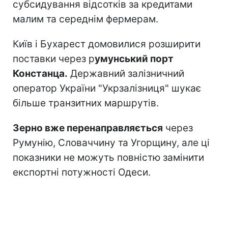
субсидування відсотків за кредитами
малим та середнім фермерам.
Київ і Бухарест домовилися розширити
поставки через р
умунський порт
Констанца.
Державний залізничний
оператор України "Укрзалізниця" шукає
більше транзитних маршрутів.
Зерно вже перенаправляється
через
Румунію, Словаччину та Угорщину, але ці
показники не можуть повністю замінити
експортні потужності Одеси.