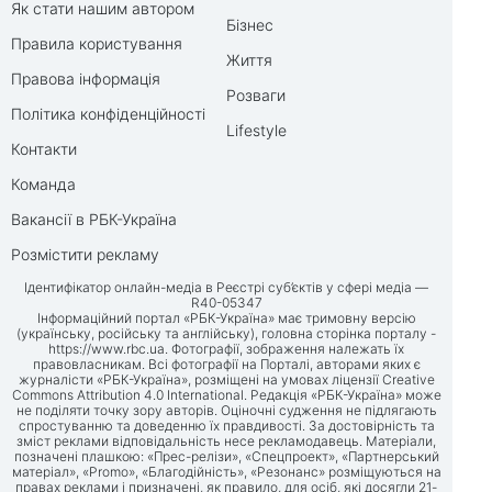
Як стати нашим автором
Бізнес
Правила користування
Життя
Правова інформація
Розваги
Політика конфіденційності
Lifestyle
Контакти
Команда
Вакансії в РБК-Україна
Розмістити рекламу
Ідентифікатор онлайн-медіа в Реєстрі суб’єктів у сфері медіа —
R40-05347
Інформаційний портал «РБК-Україна» має тримовну версію
(українську, російську та англійську), головна сторінка порталу -
https://www.rbc.ua
. Фотографії, зображення належать їх
правовласникам. Всі фотографії на Порталі, авторами яких є
журналісти «РБК-Україна», розміщені на умовах ліцензії Creative
Commons Attribution 4.0 International. Редакція «РБК-Україна» може
не поділяти точку зору авторів. Оціночні судження не підлягають
спростуванню та доведенню їх правдивості. За достовірність та
зміст реклами відповідальність несе рекламодавець. Матеріали,
позначені плашкою: «Прес-релізи», «Спецпроект», «Партнерський
матеріал», «Promo», «Благодійність», «Резонанс» розміщуються на
правах реклами і призначені, як правило, для осіб, які досягли 21-