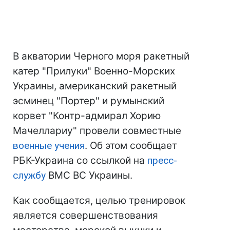
В акватории Черного моря ракетный
катер "Прилуки" Военно-Морских
Украины, американский ракетный
эсминец "Портер" и румынский
корвет "Контр-адмирал Хорию
Мачеллариу" провели совместные
военные учения
. Об этом сообщает
РБК-Украина со ссылкой на
пресс-
службу
ВМС ВС Украины.
Как сообщается, целью тренировок
является совершенствования