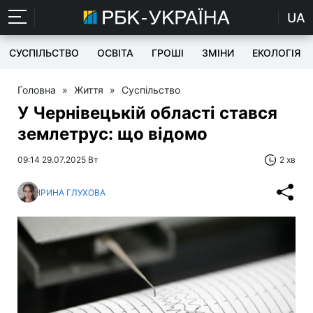
UA
СУСПІЛЬСТВО
ОСВІТА
ГРОШІ
ЗМІНИ
ЕКОЛОГІЯ
Головна
»
Життя
»
Суспільство
У Чернівецькій області стався
землетрус: що відомо
09:14 29.07.2025 Вт
2 хв
ІРИНА ГЛУХОВА