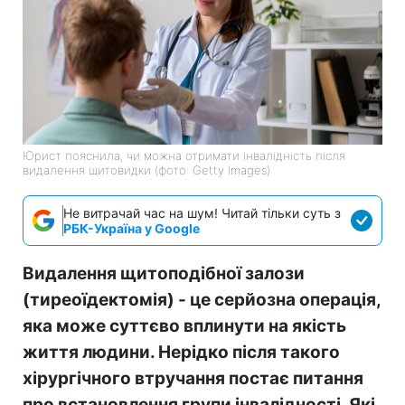
Юрист пояснила, чи можна отримати інвалідність після
видалення щитовидки (фото: Getty Images)
Не витрачай час на шум! Читай тільки суть з
РБК-Україна у Google
Видалення щитоподібної залози
(тиреоїдектомія) - це серйозна операція,
яка може суттєво вплинути на якість
життя людини. Нерідко після такого
хірургічного втручання постає питання
про встановлення групи інвалідності. Які