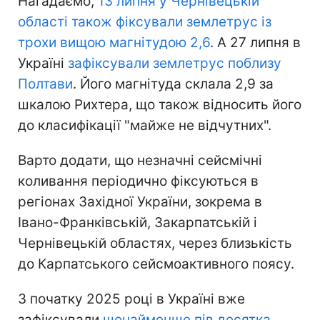
Нагадаємо,
13 липня у Чернівецькій
області також фіксували землетрус із
трохи вищою магнітудою 2,6
. А 27 липня в
Україні
зафіксували землетрус поблизу
Полтави
. Його магнітуда склала 2,9 за
шкалою Рихтера, що також відносить його
до класифікації "майже не відчутних".
Варто додати, що незначні сейсмічні
коливання періодично фіксуються в
регіонах Західної України, зокрема в
Івано-Франківській, Закарпатській і
Чернівецькій областях, через близькість
до Карпатського сейсмоактивного поясу.
З початку 2025 році в Україні вже
зафіксували
щонайменше пів десятка