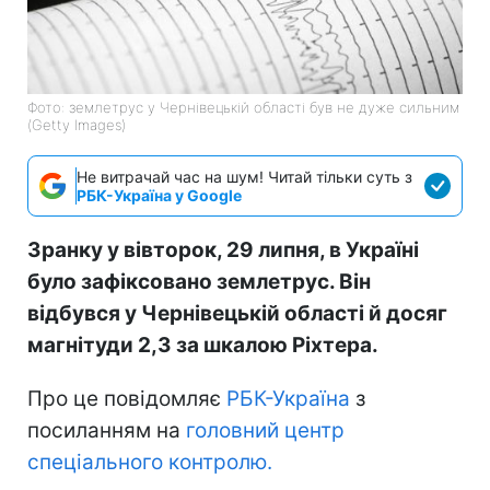
Фото: землетрус у Чернівецькій області був не дуже сильним
(Getty Images)
Не витрачай час на шум! Читай тільки суть з
РБК-Україна у Google
Зранку у вівторок, 29 липня, в Україні
було зафіксовано землетрус. Він
відбувся у Чернівецькій області й досяг
магнітуди 2,3 за шкалою Ріхтера.
Про це повідомляє
РБК-Україна
з
посиланням на
головний центр
спеціального контролю.