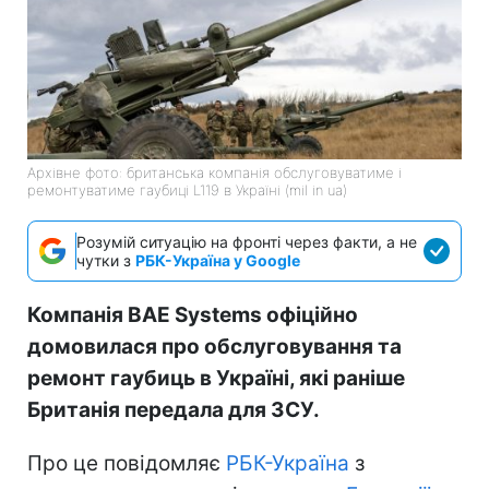
Архівне фото: британська компанія обслуговуватиме і
ремонтуватиме гаубиці L119 в Україні (mil in ua)
Розумій ситуацію на фронті через факти, а не
чутки з
РБК-Україна у Google
Компанія BAE Systems офіційно
домовилася про обслуговування та
ремонт гаубиць в Україні, які раніше
Британія передала для ЗСУ.
Про це повідомляє
РБК-Україна
з