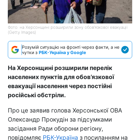
Фото: на Херсонщині розширили зону обов’язкової евакуації
(Getty Images)
Розумій ситуацію на фронті через факти, а не
чутки з
РБК-Україна у Google
На Херсонщині розширили перелік
населених пунктів для обов’язкової
евакуації населення через постійні
російські обстріли.
Про це заявив голова Херсонської ОВА
Олександр Прокудін за підсумками
засідання Ради оборони регіону,
повідомляє
РБК-Україна
з посиланням на