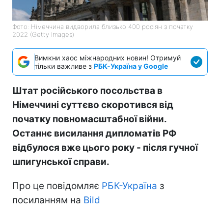
Фото: Німеччина видворила близько 400 росіян з початку
2022 (Getty Images)
Вимкни хаос міжнародних новин! Отримуй
тільки важливе з
РБК-Україна у Google
Штат російського посольства в
Німеччині суттєво скоротився від
початку повномасштабної війни.
Останнє висилання дипломатів РФ
відбулося вже цього року - після гучної
шпигунської справи.
Про це повідомляє
РБК-Україна
з
посиланням на
Bild