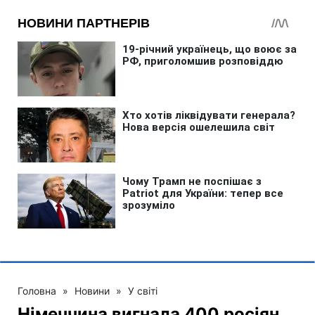
Головна
»
Новини
»
У світі
Німеччина вигнала 400 росіян