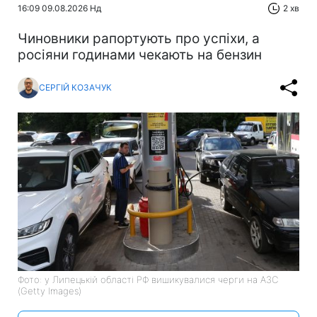
16:09 09.08.2026 Нд
2 хв
Чиновники рапортують про успіхи, а
росіяни годинами чекають на бензин
СЕРГІЙ КОЗАЧУК
Фото: у Липецькій області РФ вишикувалися черги на АЗС
(Getty Images)