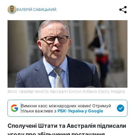
ВАЛЕРІЙ САВИЦЬКИЙ
Фото: прем’єр-міністр Австралії Ентоні Албаніз (Getty Images)
Вимкни хаос міжнародних новин! Отримуй
тільки важливе з
РБК-Україна у Google
Сполучені Штати та Австралія підписали
угоду про збільшення постачання