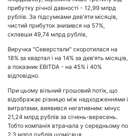
прибутку річної давності - 12,99 млрд
рублів. За підсумками дев'яти місяців,
чистий прибуток знизився на 57%,
склавши 49,74 млрд рублів,
Виручка "Северстали" скоротилася на
18% за квартал і на 14% за дев'ять місяців,
а показник EBITDA - на 45% і 40%
відповідно.
При цьому вільний грошовий потік, що
відображає різницю між надходженнями і
витратами, виявився негативним: мінус
21,24 млрд рублів за січень-вересень.
Тобто компанія втрачала у середньому по
2,3 млрд рублів щомісяця.