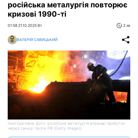
російська металургія повторює
кризові 1990-ті
01:58 21.10.2025 Вт
2 хв
ВАЛЕРІЙ САВИЦЬКИЙ
Ілюстративне фото: російська металургія втрачає прибуток
через санкції проти РФ (Getty Images)