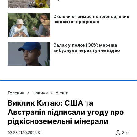
Головна
»
Новини
»
У світі
Виклик Китаю: США та
Австралія підписали угоду про
рідкісноземельні мінерали
02:28 21.10.2025 Вт
3 хв