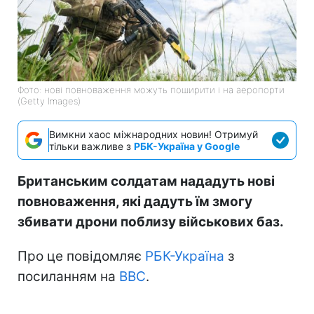
Фото: нові повноваження можуть поширити і на аеропорти
(Getty Images)
Вимкни хаос міжнародних новин! Отримуй
тільки важливе з
РБК-Україна у Google
Британським солдатам нададуть нові
повноваження, які дадуть їм змогу
збивати дрони поблизу військових баз.
Про це повідомляє
РБК-Україна
з
посиланням на
BBC
.