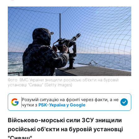
Фото: ВМС України знищили російські об'єкти на буровій
установці "Сиваш" (Getty Images)
Розумій ситуацію на фронті через факти, а не
чутки з
РБК-Україна у Google
Військово-морські сили ЗСУ знищили
російські об'єкти на буровій установці
"Сиваш".