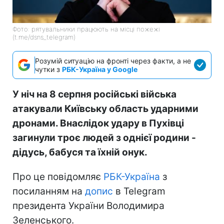
Фото: рятувальники працюють на місці пожежі
(t.me/dsns_telegram)
Розумій ситуацію на фронті через факти, а не
чутки з
РБК-Україна у Google
У ніч на 8 серпня російські війська
атакували Київську область ударними
дронами. Внаслідок удару в Пухівці
загинули троє людей з однієї родини -
дідусь, бабуся та їхній онук.
Про це повідомляє
РБК-Україна
з
посиланням на
допис
в Telegram
президента України Володимира
Зеленського.