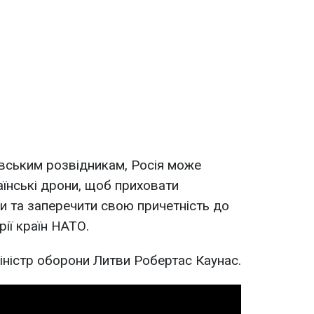
вським розвідникам, Росія може
аїнські дрони, щоб приховати
 та заперечити свою причетність до
ії країн НАТО.
міністр оборони Литви Робертас Каунас.