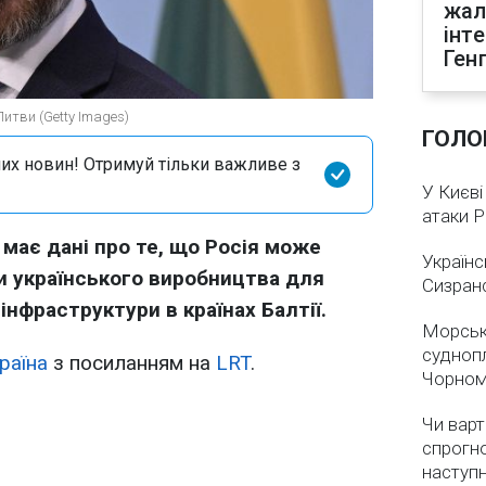
жал
інт
Ген
Литви (Getty Images)
ГОЛО
их новин! Отримуй тільки важливе з
У Києві
атаки 
 має дані про те, що Росія може
Українс
и українського виробництва для
Сизран
 інфраструктури в країнах Балтії.
Морськ
суднопл
раїна
з посиланням на
LRT
.
Чорном
Чи варт
спрогно
наступ