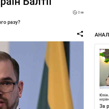
раїн Балтії
2 хв
го разу?
АНАЛ
Юлія
керів
За р