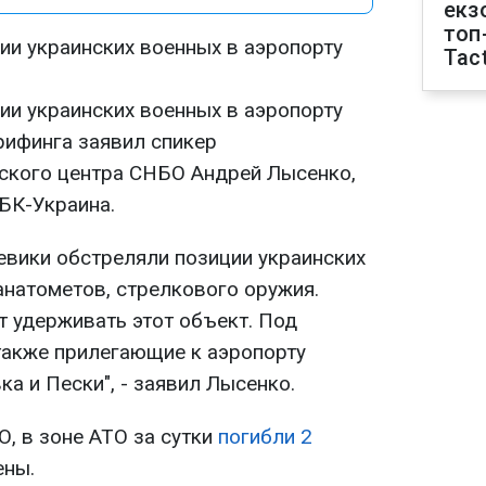
екз
топ
ии украинских военных в аэропорту
Tact
ии украинских военных в аэропорту
рифинга заявил спикер
ского центра СНБО Андрей Лысенко,
БК-Украина.
евики обстреляли позиции украинских
анатометов, стрелкового оружия.
 удерживать этот объект. Под
также прилегающие к аэропорту
а и Пески", - заявил Лысенко.
, в зоне АТО за сутки
погибли 2
ены.