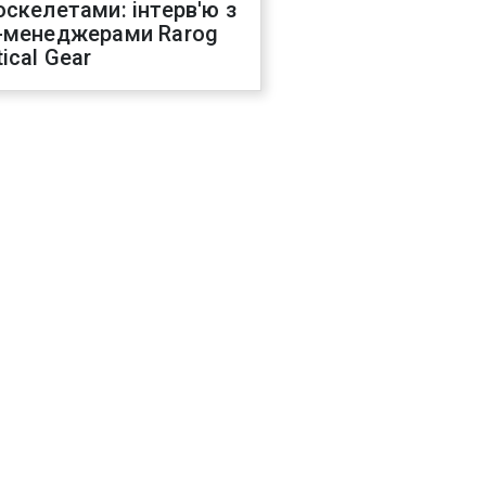
оскелетами: інтерв'ю з
-менеджерами Rarog
ical Gear