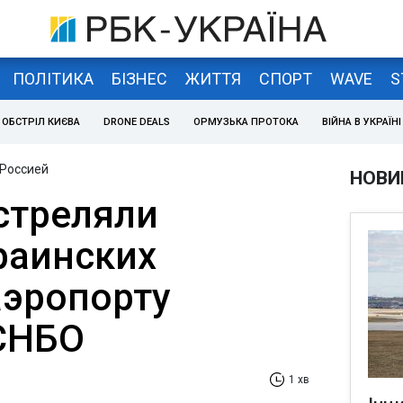
ПОЛІТИКА
БІЗНЕС
ЖИТТЯ
СПОРТ
WAVE
S
ОБСТРІЛ КИЄВА
DRONE DEALS
ОРМУЗЬКА ПРОТОКА
ВІЙНА В УКРАЇНІ
 Россией
НОВИ
стреляли
раинских
аэропорту
 СНБО
1 хв