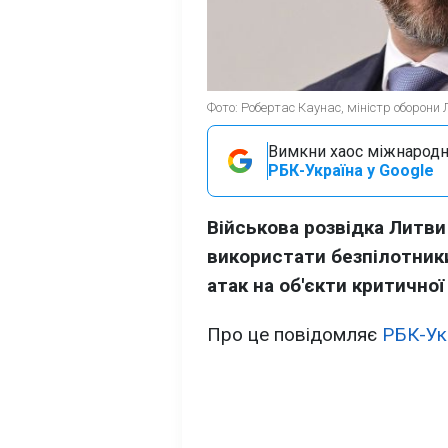
Фото: Робертас Каунас, міністр оборони 
Вимкни хаос міжнародн
РБК-Україна у Google
Військова розвідка Литви
використати безпілотник
атак на об'єкти критичної
Про це повідомляє
РБК-Ук