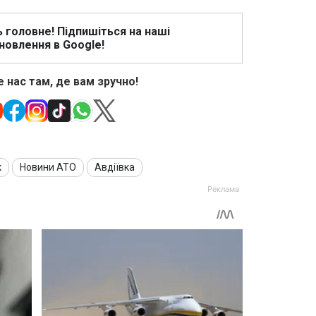
ь головне! Підпишіться на наші
новлення в Google!
 нас там, де вам зручно!
к
Новини АТО
Авдіївка