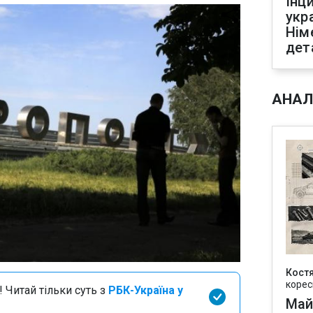
Інц
укр
Нім
дет
АНАЛ
Кост
корес
 Читай тільки суть з
РБК-Україна у
Май