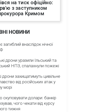
івся на тиск офіційно:
ерв'ю з заступником
прокурора Кримом
ВНІ НОВИНИ
 є загиблий внаслідок нічної
РФ
ькі дрони уразили Ільський та
ський НПЗ, спалахнули пожежі
і дрони захищатимуть цивільне
авство від російських атак у
у морі
о скуповувати долари: банкір
зував, чого чекати від курсу
ного тижня