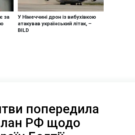
итви попередила
план РФ щодо