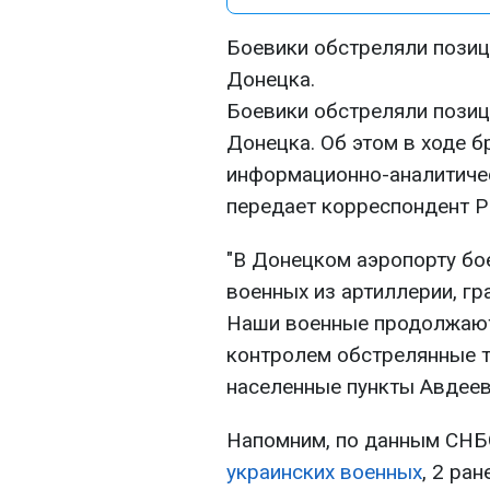
Боевики обстреляли позиц
Донецка.
Боевики обстреляли позиц
Донецка. Об этом в ходе б
информационно-аналитиче
передает корреспондент Р
"В Донецком аэропорту бо
военных из артиллерии, гр
Наши военные продолжают
контролем обстрелянные 
населенные пункты Авдеевк
Напомним, по данным СНБО
украинских военных
, 2 ран