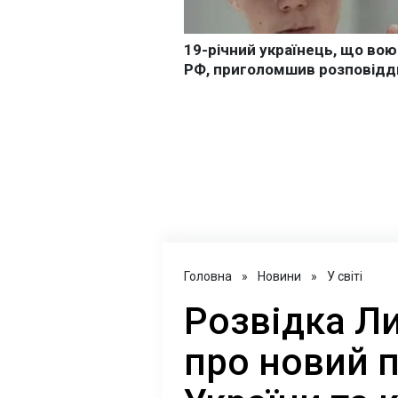
Головна
»
Новини
»
У світі
Розвідка Л
про новий 