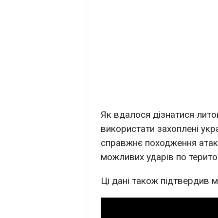
Як вдалося дізнатися лито
використати захоплені укр
справжнє походження атаки
можливих ударів по територ
Ці дані також підтвердив 