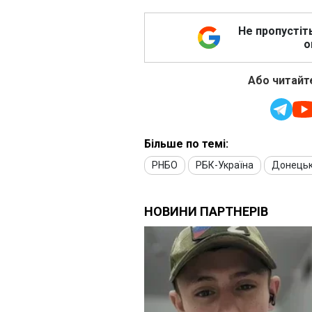
Не пропустіт
о
Або читайте
Більше по темі:
РНБО
РБК-Україна
Донець