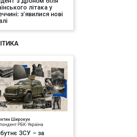
идент з дроном біля
аїнського літака у
еччині: з'явилися нові
алі
ІТИКА
янтин Широкун
пондент РБК-Україна
бутнє ЗСУ – за