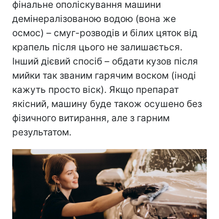
фінальне ополіскування машини
демінералізованою водою (вона же
осмос) – смуг-розводів и білих цяток від
крапель після цього не залишається.
Інший дієвий спосіб – обдати кузов після
мийки так званим гарячим воском (іноді
кажуть просто віск). Якщо препарат
якісний, машину буде також осушено без
фізичного витирання, але з гарним
результатом.