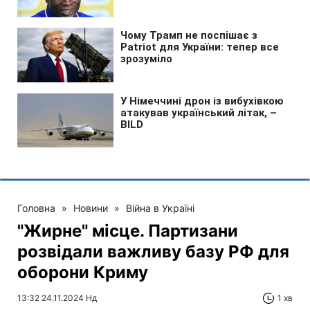
Головна
»
Новини
»
Війна в Україні
"Жирне" місце. Партизани
розвідали важливу базу РФ для
оборони Криму
13:32 24.11.2024 Нд
1 хв