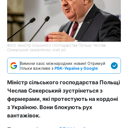
Фото: міністр сільського господарства Польщі Чеслав
Секерський (wiadomosci onet pl)
Вимкни хаос міжнародних новин! Отримуй
тільки важливе з
РБК-Україна у Google
Міністр сільського господарства Польщі
Чеслав Секерський зустрінеться з
фермерами, які протестують на кордоні
з Україною. Вони блокують рух
вантажівок.