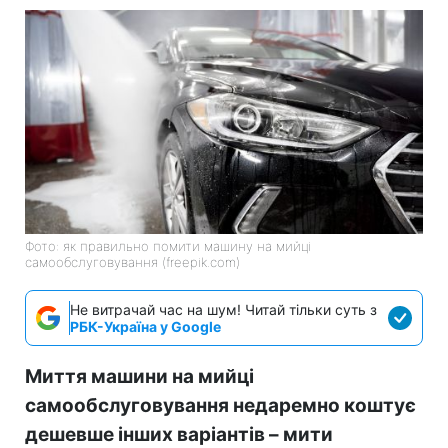
Фото: як правильно помити машину на мийці
самообслуговування (freepik.com)
Не витрачай час на шум! Читай тільки суть з
РБК-Україна у Google
Миття машини на мийці
самообслуговування недаремно коштує
дешевше інших варіантів – мити