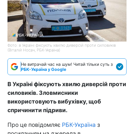
Фото: в Україні фіксують хвилю диверсій проти силовиків
(Віталій Носач, РБК-Україна)
Не витрачай час на шум! Читай тільки суть з
РБК-Україна у Google
В Україні фіксують хвилю диверсій проти
силовиків. Зловмисники
використовують вибухівку, щоб
спричинити підриви.
Про це повідомляє
РБК-Україна
з
посиланням на джерела в