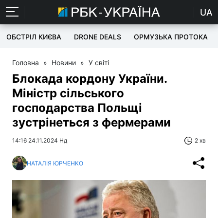
UA
ОБСТРІЛ КИЄВА
DRONE DEALS
ОРМУЗЬКА ПРОТОКА
Головна
»
Новини
»
У світі
Блокада кордону України.
Міністр сільського
господарства Польщі
зустрінеться з фермерами
14:16 24.11.2024 Нд
2 хв
НАТАЛІЯ ЮРЧЕНКО